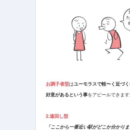
お調子者型
は
ユーモラスで軽〜く近づく
好意があるという事
をアピールできます
2.遠回し型
「ここから一番近い駅がどこか分かりま