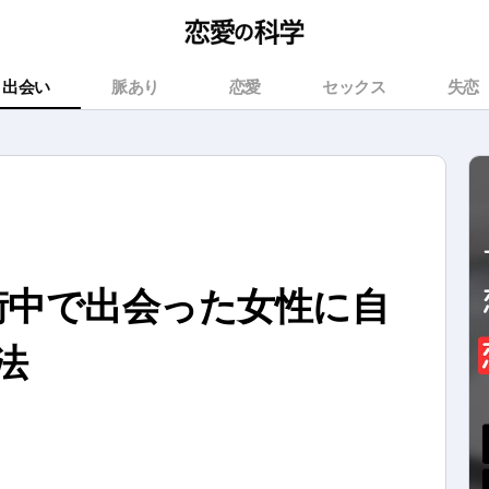
出会い
脈あり
恋愛
セックス
失恋
？街中で出会った女性に自
法