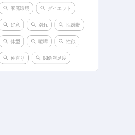
家庭環境
ダイエット
好意
別れ
性感帯
体型
喧嘩
性欲
仲直り
関係満足度