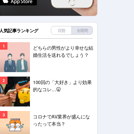
人気記事ランキング
日別
全期間
1
どちらの男性がより幸せな結
婚生活を送れるでしょう？
2
100回の「大好き」より効果
的なコレ…🤫
3
コロナでAV業界が盛んにな
ったって本当？