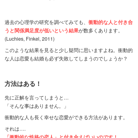
過去の心理
学の研究を調べてみても、
衝動的な人と付き合
うと
関係満足度が低いという結果
が
数多くあります。
(Luchies, Finkel, 2011)
このような結果を見ると少し疑問に思いますよね。衝動的
な人は
恋愛も結婚も必ず失敗してしまうのでしょうか？
方法はある！
先に正解を言ってしまう
と…
「そんな事はありません。」
衝動的な人も長く幸せな
恋愛ができる方法があります。
それは….
「衝動的な性格の
恋人」
と付き合えばいいのです！