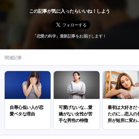
この記事が気に入ったらいいね！しよう
「恋愛の科学」最新記事をお届けします！
関連記事
自尊心低い人が恋
可愛げないな…愛
最初は大好きだ
愛ベタな理由
嬌がない女性が苦
たのに…恋人の
手な男性の特徴
所が短所に変わ..