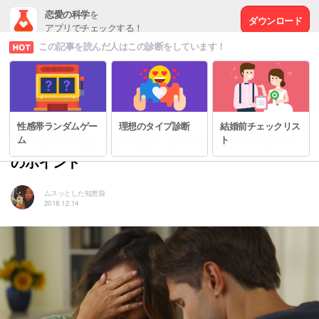
恋愛の科学
を
ダウンロード
アプリでチェックする！
この記事を読んだ人はこの診断をしています！
# もっと幸せな恋愛をするために
性感帯ランダムゲー
理想のタイプ診断
結婚前チェックリス
口だけで行動しない恋人をやる気にさせる2つ
ム
ト
のポイント
ムスッとした知恵袋
2018.12.14