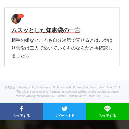
ムスッとした知恵袋の一言
相手の嫌なところも自分次第で直せるとは…やは
り恋愛は二人で築いていくものなんだと再確認し
ました♡
参考論文
*Gettens, K. M., Carbonneau, N., Koestner, R., Powers, T. A., &amp; Gorin, A. A. (2018).
The role of partner autonomy support in motivation, well-being, and weight loss among
women with higher baseline BMI. Families, Systems, &amp; Health, 36(3), 347.
シェアする
ツイートする
シェアする