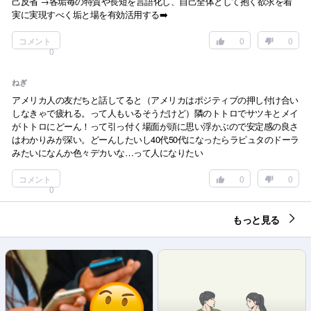
己反省 →各垢毎の特質や長短を言語化し、自己全体として抱く欲求を着
実に実現すべく垢と場を有効活用する➡️
コメント
0
0
0
ねぎ
アメリカ人の友だちと話してると（アメリカはポジティブの押し付け合い
しなきゃで疲れる。って人もいるそうだけど）隣のトトロでサツキとメイ
がトトロにどーん！って引っ付く場面が頭に思い浮かぶので安定感の良さ
はわかりみが深い。どーんしたいし40代50代になったらラピュタのドーラ
みたいになんか色々デカいな…って人になりたい
コメント
0
0
0
もっと見る