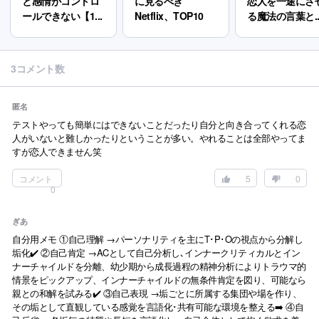
と感情がコントロ
に見るべき
恋人を一途にさ
ールできない【1...
Netflix、TOP10
る魔法の言葉と..
3コメント数
匿名
テストやっても簡単にはできないことだったり自分と向き合ってくれる恋
人がいないと難しかったりということが多い。やれることは全部やってま
すが恋人できません笑
コメント
5
0
0
ぎあ
自分用メモ ①自己理解 →パーソナリティを主にT･P･Oの視点から分解し
垢化✔️ ②自己肯定 →ACとして自己分析し､インナークリティカルとイン
ナーチャイルドを分離、幼少期から成長過程の精神分析によりトラウマ的
情景をピックアップ、インナーチャイルドの無条件肯定を図り、可能なら
親との和解を試みる✔️ ③自己表現 →垢ごとに所属する集団や場を作り、
その垢として直観している感覚を言語化･共有可能な環境を整える➡️ ④自