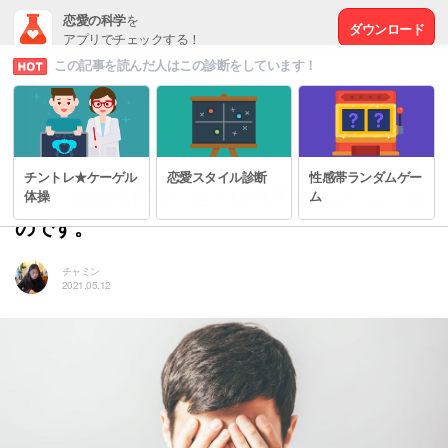
恋愛の科学
を
ダウンロード
アプリでチェックする！
この記事を読んだ人はこの診断をしています！
# もっと幸せな恋愛をするために
チントレ★ケーゲル
恋愛スタイル診断
性感帯ランダムゲー
恋愛で起きる問題、全ては自尊心のせいだった
体操
ム
のです。
チャミン
2021.05.12