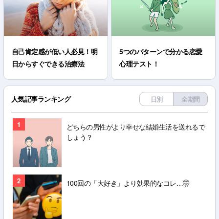
自己肯定感が低い人必見！明
5つのパターンで分かる恋愛
日からすぐできる治療法
心理テスト！
人気記事ランキング
日別
全期間
1
どちらの男性がより幸せな結婚生活を送れるで
しょう？
2
100回の「大好き」より効果的なコレ…🤫