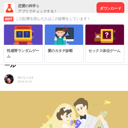
恋愛の科学
を
ダウンロード
アプリでチェックする！
この記事を読んだ人はこの診断をしています！
# 夫婦円満の秘訣
性感帯ランダムゲー
愛のカタチ診断
セックス体位ゲーム
結婚後のお金の管理！夫婦が守るべき4つのル
ム
ール
時のなりゆき
2019.10.16