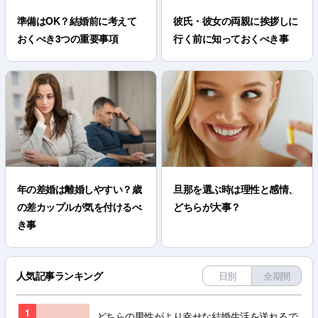
準備はOK？結婚前に考えて
彼氏・彼女の両親に挨拶しに
おくべき3つの重要事項
行く前に知っておくべき事
年の差婚は離婚しやすい？歳
旦那を選ぶ時は理性と感情、
の差カップルが気を付けるべ
どちらが大事？
き事
人気記事ランキング
日別
全期間
1
どちらの男性がより幸せな結婚生活を送れるで