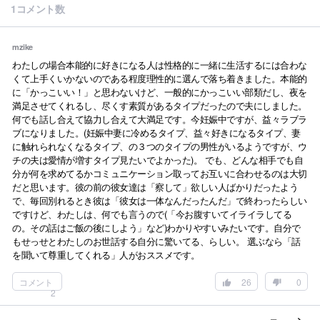
1コメント数
mzike
わたしの場合本能的に好きになる人は性格的に一緒に生活するには合わな
くて上手くいかないのである程度理性的に選んで落ち着きました。本能的
に「かっこいい！」と思わないけど、一般的にかっこいい部類だし、夜を
満足させてくれるし、尽くす素質があるタイプだったので夫にしました。
何でも話し合えて協力し合えて大満足です。今妊娠中ですが、益々ラブラ
ブになりました。(妊娠中妻に冷めるタイプ、益々好きになるタイプ、妻
に触れられなくなるタイプ、の３つのタイプの男性がいるようですが、ウ
チの夫は愛情が増すタイプ見たいでよかった)。 でも、どんな相手でも自
分が何を求めてるかコミュニケーション取ってお互いに合わせるのは大切
だと思います。彼の前の彼女達は「察して」欲しい人ばかりだったよう
で、毎回別れるとき彼は「彼女は一体なんだったんだ」で終わったらしい
ですけど、わたしは、何でも言うので(「今お腹すいてイライラしてる
の。その話はご飯の後にしよう」など)わかりやすいみたいです。自分で
もせっせとわたしのお世話する自分に驚いてる、らしい。 選ぶなら「話
を聞いて尊重してくれる」人がおススメです。
コメント
26
0
2