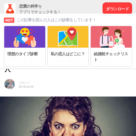
恋愛の科学
を
ダウンロード
アプリでチェックする！
この記事を読んだ人はこの診断をしています！
# 結婚前のチェックリスト
理想のタイプ診断
私の恋人はどこに？
結婚前チェックリス
理性的すぎるのはNG！旦那を選ぶ時の落とし
ト
穴
ジムシィ
2018.02.05