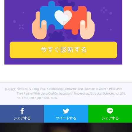
参考論文
*Roberts, S. Craig, et al. “Relationship Satisfaction and Outcome in Women Who Meet
Their Partner While Using Oral Contraception.” Proceedings: Biological Sciences, vol. 279,
no. 1732, 2012, pp. 1430–1436.
シェアする
ツイートする
シェアする