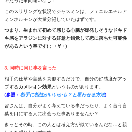
キだった事間違いなし！
このスリリングな状況でジャスミンは、フェニルエチルア
ミンホルモンが大量分泌していたはずです。
つまり、生まれて初めて感じる心臓が爆発しそうなドキド
キ感をアラジンに対する好意と錯覚して恋に落ちた可能性
があるという事です(；・∀・)
3. 同時に同じ事を言った
相手の仕草や言葉を真似するだけで、自分の好感度がアッ
プする
カメレオン効果
というものがあります。
(参照：
相手に相性がいいかも？と思わせる方法
)
皆さんは、自分がよく考えている事だったり、よく言う言
葉を口にする人に出会った事ありませんか？
きっとその時、この人とは考え方が似ているんだな…と親