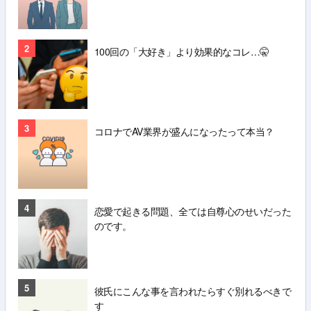
2
100回の「大好き」より効果的なコレ…🤫
3
コロナでAV業界が盛んになったって本当？
4
恋愛で起きる問題、全ては自尊心のせいだった
のです。
5
彼氏にこんな事を言われたらすぐ別れるべきで
す