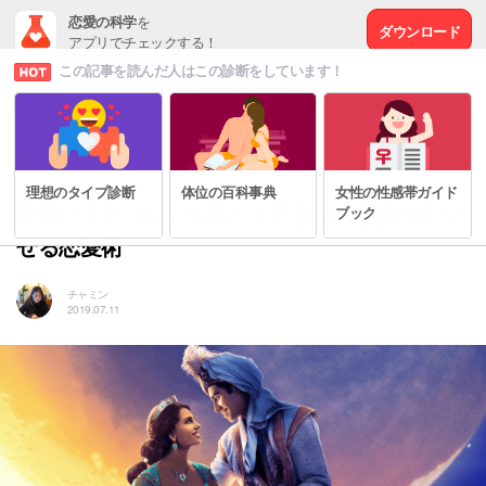
恋愛の科学
を
ダウンロード
アプリでチェックする！
この記事を読んだ人はこの診断をしています！
# 心をつかむ裏技
理想のタイプ診断
体位の百科事典
女性の性感帯ガイド
映画「アラジン」で学ぶ！好きな人を振り向か
ブック
せる恋愛術
チャミン
2019.07.11