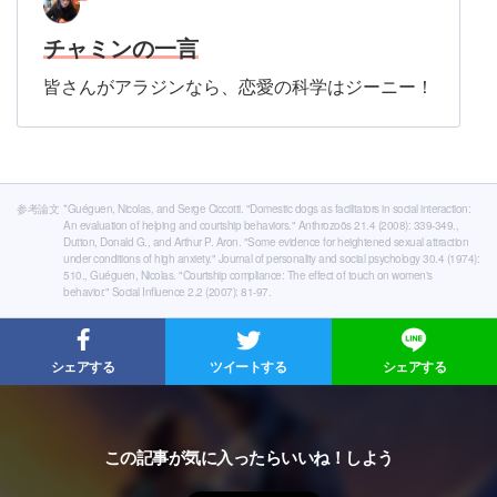
チャミンの一言
皆さんがアラジンなら、恋愛の科学はジーニー！
参考論文
*Guéguen, Nicolas, and Serge Ciccotti. "Domestic dogs as facilitators in social interaction:
An evaluation of helping and courtship behaviors." Anthrozoös 21.4 (2008): 339-349.,
Dutton, Donald G., and Arthur P. Aron. "Some evidence for heightened sexual attraction
under conditions of high anxiety." Journal of personality and social psychology 30.4 (1974):
510., Guéguen, Nicolas. "Courtship compliance: The effect of touch on women's
behavior." Social Influence 2.2 (2007): 81-97.
シェアする
ツイートする
シェアする
この記事が気に入ったらいいね！しよう