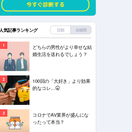
人気記事ランキング
日別
全期間
1
どちらの男性がより幸せな結
婚生活を送れるでしょう？
2
100回の「大好き」より効果
的なコレ…🤫
3
コロナでAV業界が盛んにな
ったって本当？