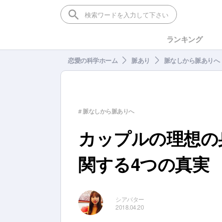
ランキング
恋愛の科学ホーム
脈あり
脈なしから脈ありへ
# 脈なしから脈ありへ
カップルの理想の
関する4つの真実
シアバター
2018.04.20