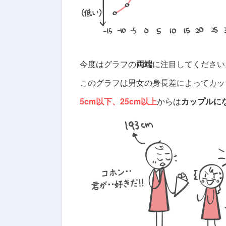
今度はグラフの
両端
に注目してください
このグラフは男女の身長差によってカッ
5cm以下、25cm以上
からは
カップルに