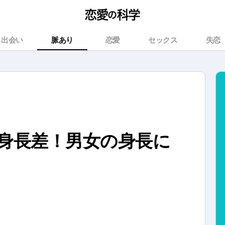
出会い
脈あり
恋愛
セックス
失恋
身長差！男女の身長に