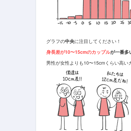
グラフの
中央
に注目してください！
身長差が10〜15cmのカップル
が一番多
男性が女性よりも10〜15cmくらい高