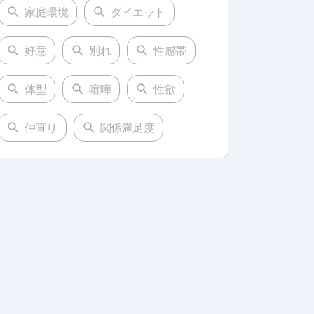
家庭環境
ダイエット
好意
別れ
性感帯
体型
喧嘩
性欲
仲直り
関係満足度