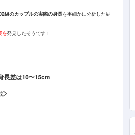
,502組のカップルの実際の身長
を事細かに分析した結
実を
発見したそうです！
身長差は10〜
15cm