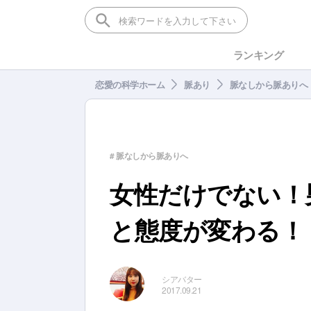
ランキング
恋愛の科学ホーム
脈あり
脈なしから脈ありへ
# 脈なしから脈ありへ
女性だけでない！
と態度が変わる！
シアバター
2017.09.21