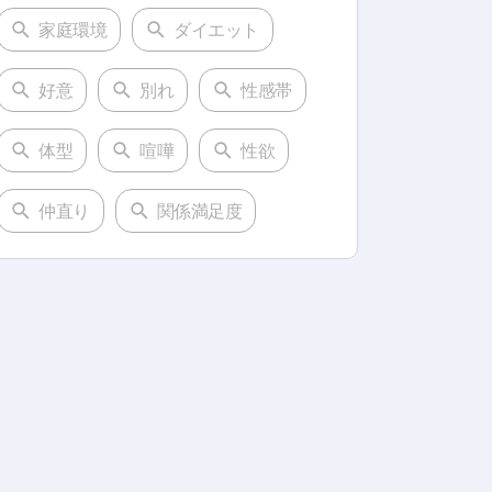
家庭環境
ダイエット
好意
別れ
性感帯
体型
喧嘩
性欲
仲直り
関係満足度