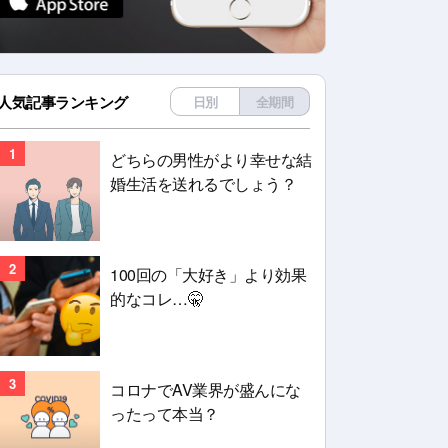
人気記事ランキング
日別
全期間
1
どちらの男性がより幸せな結
婚生活を送れるでしょう？
2
100回の「大好き」より効果
的なコレ…🤫
3
コロナでAV業界が盛んにな
ったって本当？