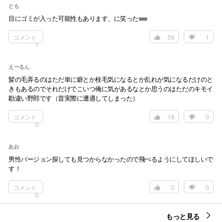
とも
目にゴミが入った可能性もあります、に笑ったww
コメント
56
1
1
えーるん
髪の毛弄るのはただ単に癖とか枝毛気になるとか乱れが気になるだけのと
きもあるのでそれだけでこいつ俺に気があるなとか思うのはただのキモイ
勘違い野郎です（昔実際に遭遇してしまった）
コメント
18
0
0
あお
男性バージョン探しても見つからなかったので飛べるようにしてほしいで
す！
コメント
2
0
0
もっと見る