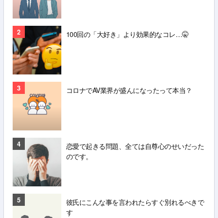
2
100回の「大好き」より効果的なコレ…🤫
3
コロナでAV業界が盛んになったって本当？
4
恋愛で起きる問題、全ては自尊心のせいだった
のです。
5
彼氏にこんな事を言われたらすぐ別れるべきで
す