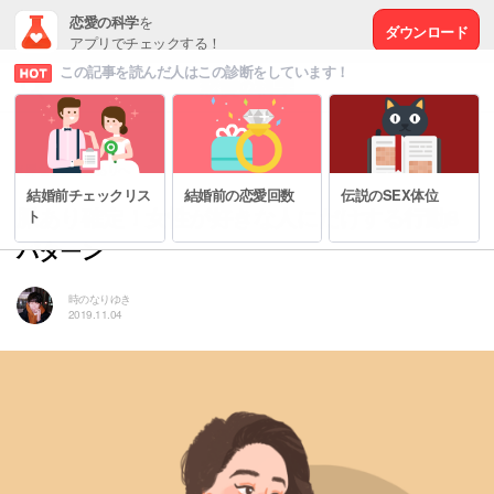
恋愛の科学
を
ダウンロード
アプリでチェックする！
この記事を読んだ人はこの診断をしています！
# 脈なしから脈ありへ
結婚前チェックリス
結婚前の恋愛回数
伝説のSEX体位
脈あり確定！女性が好きな人にだけする行動8
ト
パターン
時のなりゆき
2019.11.04