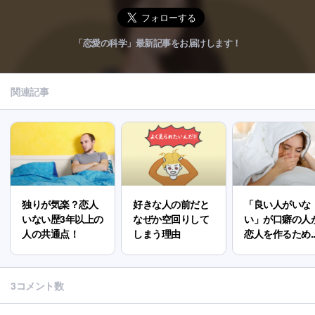
「恋愛の科学」最新記事をお届けします！
関連記事
独りが気楽？恋人
好きな人の前だと
「良い人がいな
いない歴3年以上の
なぜか空回りして
い」が口癖の人
人の共通点！
しまう理由
恋人を作るため..
3コメント数