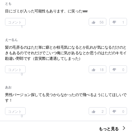
とも
目にゴミが入った可能性もあります、に笑ったww
コメント
56
1
1
えーるん
髪の毛弄るのはただ単に癖とか枝毛気になるとか乱れが気になるだけのと
きもあるのでそれだけでこいつ俺に気があるなとか思うのはただのキモイ
勘違い野郎です（昔実際に遭遇してしまった）
コメント
18
0
0
あお
男性バージョン探しても見つからなかったので飛べるようにしてほしいで
す！
コメント
2
0
0
もっと見る