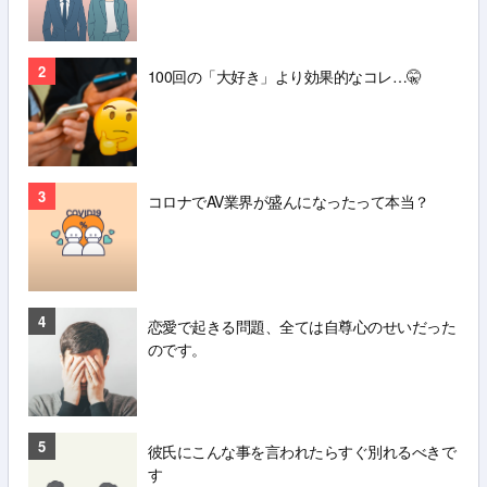
2
100回の「大好き」より効果的なコレ…🤫
3
コロナでAV業界が盛んになったって本当？
4
恋愛で起きる問題、全ては自尊心のせいだった
のです。
5
彼氏にこんな事を言われたらすぐ別れるべきで
す