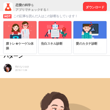
恋愛の科学
を
ダウンロード
アプリでチェックする！
この記事を読んだ人はこの診断をしています！
# 脈なしから脈ありへ
膣トレ★ケーゲル体
告白スキル診断
愛のカタチ診断
脈あり確定！女性が好きな人にだけする行動8
操
パターン
時のなりゆき
2019.11.04