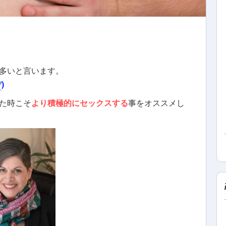
多いと言います。
フ
)
た時こそ
より積極的にセックスする
事をオススメし