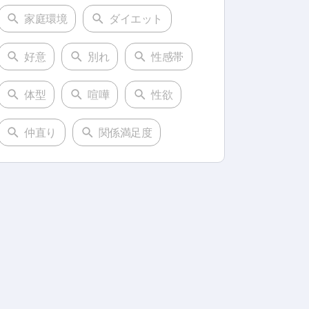
家庭環境
ダイエット
好意
別れ
性感帯
体型
喧嘩
性欲
仲直り
関係満足度