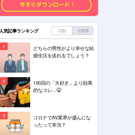
人気記事ランキング
日別
全期間
1
どちらの男性がより幸せな結
婚生活を送れるでしょう？
2
100回の「大好き」より効果
的なコレ…🤫
3
コロナでAV業界が盛んにな
ったって本当？