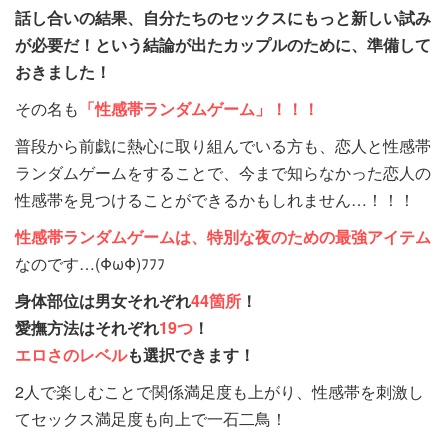
話し合いの結果、自分たちのセックスにもっと新しい試み
が必要だ！という結論が出たカップルのために、準備して
おきました！
その名も
「性感帯ランダムゲーム」！！！
普段から前戯に熱心に取り組んでいる方も、恋人と性感帯
ランダムゲームをすることで、今まで知らなかった恋人の
性感帯を見つけることができるかもしれません…！！！
性感帯ランダムゲームは、特別な夜のための最強アイテム
なのです…(ΦωΦ)ﾌﾌﾌ
身体部位は
男女それぞれ
44箇所
！
愛撫方法は
それぞれ
19つ
！
エロさのレベル
も選択できます！
2人で楽しむことで関係満足度も上がり、性感帯を刺激し
てセックス満足度も向上で一石二鳥！