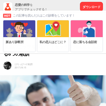
恋愛の科学
を
ダウンロード
アプリでチェックする！
この記事を読んだ人はこの診断をしています！
# セックスの秘密
脈あり診断所
私の恋人はどこに？
恋に落ちる会話術
最高のエッチを求めて！セックス満足度を高め
る6つの教訓
けろっぴーの勧誘
2017.09.15