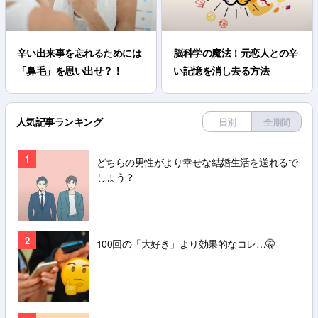
辛い出来事を忘れるためには
脳科学の魔法！元恋人との辛
「鼻毛」を思い出せ？！
い記憶を消し去る方法
人気記事ランキング
日別
全期間
1
どちらの男性がより幸せな結婚生活を送れるで
しょう？
2
100回の「大好き」より効果的なコレ…🤫