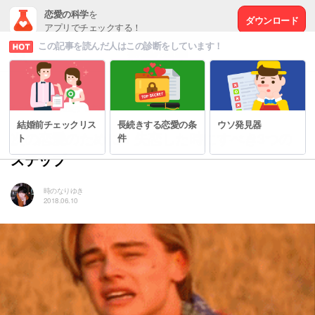
恋愛の科学
を
ダウンロード
アプリでチェックする！
この記事を読んだ人はこの診断をしています！
# 上手に別れに対処する方法
結婚前チェックリス
長続きする恋愛の条
ウソ発見器
次の恋愛のために！失恋した時にすべき3つの
ト
件
ステップ
時のなりゆき
2018.06.10