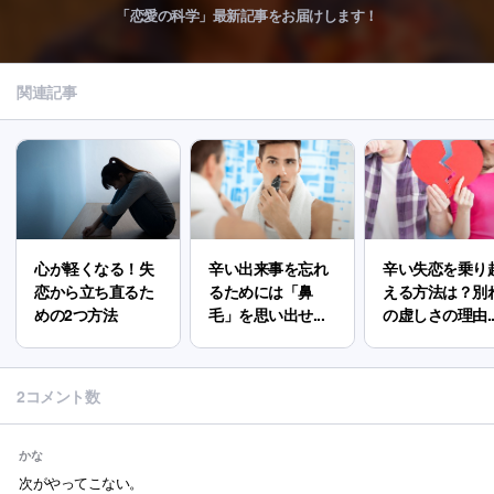
「恋愛の科学」最新記事をお届けします！
関連記事
心が軽くなる！失
辛い出来事を忘れ
辛い失恋を乗り
恋から立ち直るた
るためには「鼻
える方法は？別
めの2つ方法
毛」を思い出せ...
の虚しさの理由..
2コメント数
かな
次がやってこない。