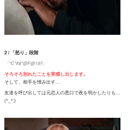
2 / 「怒り」段階
「*C*#$*@F@18!!」
そろそろ別れたことを実感し出します。
そして、相手を憎み出す…
友達を呼び出しては元恋人の悪口で夜を明かしたりも…
(^_^;)