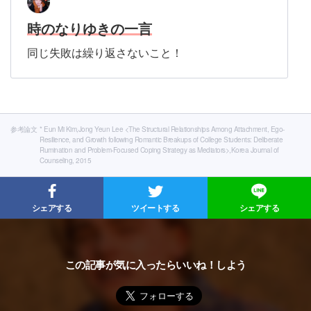
時のなりゆきの一言
同じ失敗は繰り返さないこと！
参考論文
* Eun Mi Kim,Jong Yeun Lee <The Structural Relationships Among Attachment, Ego-
Resilience, and Growth following Romantic Breakups of College Students: Deliberate
Rumination and Problem-Focused Coping Strategy as Mediators>,Korea Journal of
Counseling, 2015
シェアする
ツイートする
シェアする
この記事が気に入ったらいいね！しよう