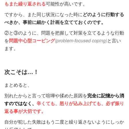
もまた繰り返される
可能性が高いです。
ですから、また同じ状況になった時に
どのように行動する
べきか、事前に細かく計画を立てておくのです。
②と③のように、問題を把握して対策を立てるような行動
を
問題中心型コーピング
(problem-focused coping)
と言い
ます。
次こそは…！
まとめると、
別れたからと言って喧嘩や揉めた原因を
完全に記憶から消
すのではなく、
辛くても、
怒りが込み上げても、必ず振り
返る事が大切です。
自分が犯した失敗はもう二度と繰り返さないようにしっか