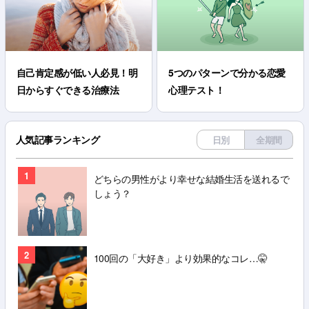
自己肯定感が低い人必見！明
5つのパターンで分かる恋愛
日からすぐできる治療法
心理テスト！
人気記事ランキング
日別
全期間
1
どちらの男性がより幸せな結婚生活を送れるで
しょう？
2
100回の「大好き」より効果的なコレ…🤫