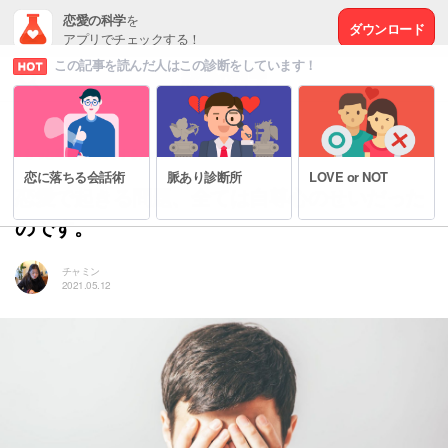
恋愛の科学
を
ダウンロード
アプリでチェックする！
この記事を読んだ人はこの診断をしています！
# もっと幸せな恋愛をするために
恋に落ちる会話術
脈あり診断所
LOVE or NOT
恋愛で起きる問題、全ては自尊心のせいだった
のです。
チャミン
2021.05.12