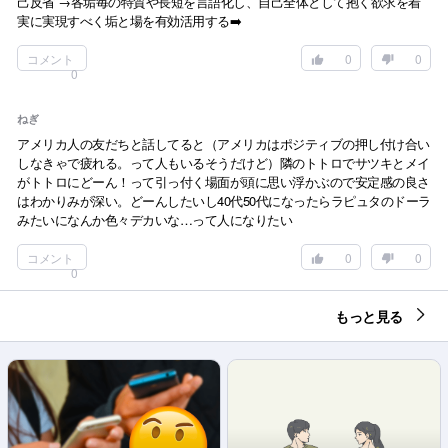
己反省 →各垢毎の特質や長短を言語化し、自己全体として抱く欲求を着
実に実現すべく垢と場を有効活用する➡️
コメント
0
0
0
ねぎ
アメリカ人の友だちと話してると（アメリカはポジティブの押し付け合い
しなきゃで疲れる。って人もいるそうだけど）隣のトトロでサツキとメイ
がトトロにどーん！って引っ付く場面が頭に思い浮かぶので安定感の良さ
はわかりみが深い。どーんしたいし40代50代になったらラピュタのドーラ
みたいになんか色々デカいな…って人になりたい
コメント
0
0
0
もっと見る