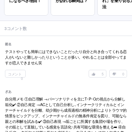
になるべき理由！
が訪れる瞬間は？
れ」を乗り切る
法
3コメント数
匿名
テストやっても簡単にはできないことだったり自分と向き合ってくれる恋
人がいないと難しかったりということが多い。やれることは全部やってま
すが恋人できません笑
コメント
5
0
0
ぎあ
自分用メモ ①自己理解 →パーソナリティを主にT･P･Oの視点から分解し
垢化✔️ ②自己肯定 →ACとして自己分析し､インナークリティカルとイン
ナーチャイルドを分離、幼少期から成長過程の精神分析によりトラウマ的
情景をピックアップ、インナーチャイルドの無条件肯定を図り、可能なら
親との和解を試みる✔️ ③自己表現 →垢ごとに所属する集団や場を作り、
その垢として直観している感覚を言語化･共有可能な環境を整える➡️ ④自