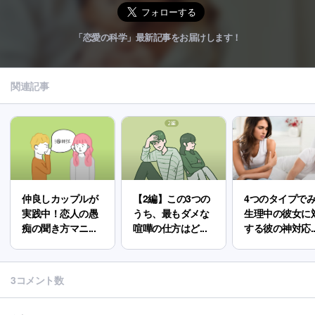
「恋愛の科学」最新記事をお届けします！
関連記事
仲良しカップルが
【2編】この3つの
4つのタイプで
実践中！恋人の愚
うち、最もダメな
生理中の彼女に
痴の聞き方マニ...
喧嘩の仕方はど...
する彼の神対応..
3コメント数