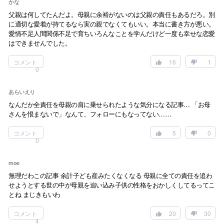
かな
父親は何してたんだよ。母親に余裕がないのは父親の責任もあるだろ。別
に適切な愛着が持てるなら実の親でなくてもいい。本当に書き方が悪い。
愛情不足人間関係不足で育ちいろんなことを学んだけど一度も幸せな恋愛
はできませんでした。
コメント
16
1
0
あらいえり
なんだか全責任を母親の肩に乗せられたような気分になる記事… 「お母
さんを恨まないで」なんて、フォローにもなってない……
コメント
5
0
0
moe
無理だわこの記事 余計子ども産みたくなくなる 母親に全ての責任を追わ
せようとする世の中が母親を追い込み子供の性格をおかしくしてるってこ
とね まじきもいわ
コメント
20
30
4