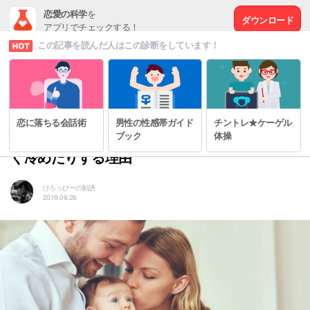
恋愛の科学
を
ダウンロード
アプリでチェックする！
この記事を読んだ人はこの診断をしています！
# もっと幸せな恋愛をするために
恋に落ちる会話術
男性の性感帯ガイド
チントレ★ケーゲル
恋愛スタイルに問題あり？恋人に依存したりす
ブック
体操
ぐ冷めたりする理由
けろっぴーの勧誘
2019.09.26