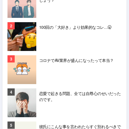
しょう？
2
100回の「大好き」より効果的なコレ…🤫
3
コロナでAV業界が盛んになったって本当？
4
恋愛で起きる問題、全ては自尊心のせいだった
のです。
5
彼氏にこんな事を言われたらすぐ別れるべきで