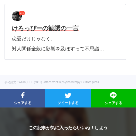
けろっぴーの勧誘の一言
恋愛だけじゃなく、
対人関係全般に影響を及ぼすって不思議…
参考論文
*Wallin, D. J. (2007). Attachment in psychotherapy. Guilford press.
シェアする
ツイートする
シェアする
この記事が気に入ったらいいね！しよう