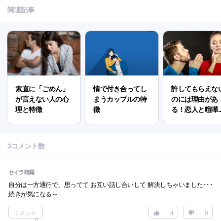
関連記事
素直に「ごめん」
情で付き合ってし
許してもらえな
が言えない人の心
まうカップルの特
のには理由があ
理と特徴
徴
る！恋人と喧嘩..
3コメント数
セイラ晴羅
自分は一方通行で、思ってて お互い話し合いして 解決しちゃいました･･･
続きが気になる～
コメント
4
0
0