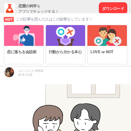
恋愛の科学
を
ダウンロード
アプリでチェックする！
この記事を読んだ人はこの診断をしています！
# 恋の悩みを解決する方法
恋に落ちる会話術
行動から分かる本心
LOVE or NOT
【web漫画】別れたいけど別れられない
ムスッとした知恵袋
2018.12.26