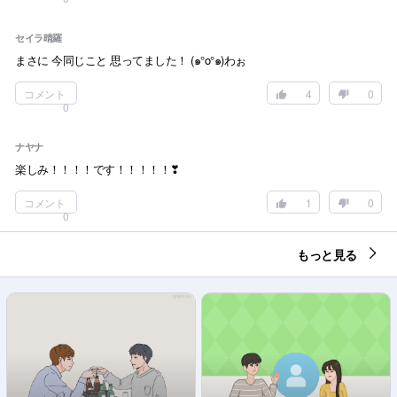
セイラ晴羅
まさに 今同じこと 思ってました！ (๑°o°๑)わぉ
コメント
4
0
0
ナヤナ
楽しみ！！！！です！！！！！❣
コメント
1
0
0
もっと見る