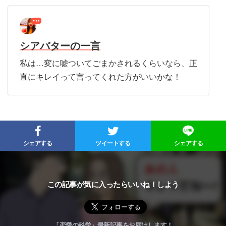
なので、彼氏が他の女性によそ見しな
いかと深く心配する必要はありませ
ん。
シアバターの一言
彼は、どれだけキレイな女性を見ても
私は…変に嘘ついてごまかされるくらいなら、正
「俺の彼女が一番キレイ」
だと思って
直にキレイって言ってくれた方がいいかな！
くれてるはずですから♡
シェアする
ツイートする
シェアする
この記事が気に入ったらいいね！しよう
「恋愛の科学」最新記事をお届けします！