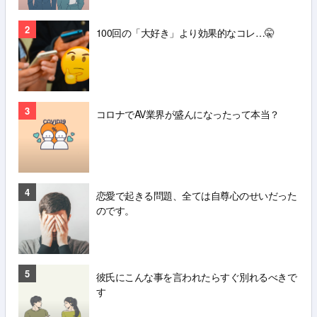
2
100回の「大好き」より効果的なコレ…🤫
3
コロナでAV業界が盛んになったって本当？
4
恋愛で起きる問題、全ては自尊心のせいだった
のです。
5
彼氏にこんな事を言われたらすぐ別れるべきで
す