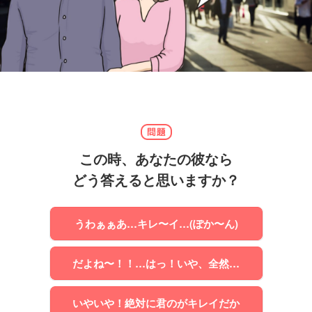
この時、あなたの彼なら
どう答えると思いますか？
うわぁぁあ…キレ〜イ…(ぽか〜ん)
だよね〜！！…はっ！いや、全然…
いやいや！絶対に君のがキレイだか