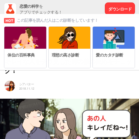
恋愛の科学
を
ダウンロード
アプリでチェックする！
この記事を読んだ人はこの診断をしています！
# 恋の悩みを解決する方法
体位の百科事典
理想の高さ診断
愛のカタチ診断
キレイな人をチラ見した時の彼の反応をチェッ
ク！
シアバター
2018.11.12