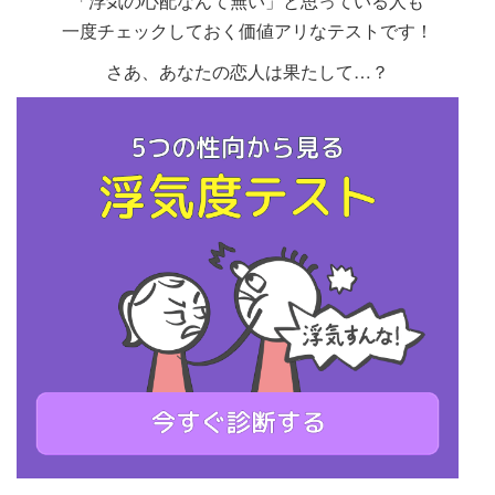
「浮気の心配なんて無い」と思っている人も
この質問をすれば、彼はハッと自分の
して…彼女に失礼だと思わないのでし
こんな彼氏をお持ちの皆さんは…さぞ
違いありません(^_^;)
一度チェックしておく価値アリなテストです！
過ちに気づくでしょう。
ょうか？ヽ(`Д´)ﾉ
研究結果によると、
かし大変でしょう。
こんな風に慌てる彼は、あなたが何も
さあ、あなたの恋人は果たして…？
そして、もちろんアナタを選んでくれ
あなたの彼氏は次のうちのどれかでし
恋人がいる人たちはキレイな女性やカ
しかし、魅力的な人を目で追ってしま
なかったかのように忘れてくれる事を
るはずですから(^o^)
ょう。
ッコいい男性を見た時、
うのは、恋人がいるいない関係なくも
切に願っているでしょう…ｗ
うどうしようもないことです。
「あなたを気遣う気持ちが一ミリもな
「そんなキレイじゃなくない？」
ですので、ここは大目に見てあげまし
い」
「あなたのがもっとカッコいいと思
見た見てないで喧嘩したくないという
ょう(；・∀・)
「あなたを心から愛していない」
う。」
彼なりの配慮かもしれないので、
あなたと
深い関係になりたいという気
といって合理化(?)すると言います。
まぁこの程度なら、許してあげましょ
持ち
や、そのために
努力をしようとし
う…(-_-;)
恋人との良い関係を守るために恋人を
ない人
だと断言できます。
立てたり、オーバーに気持ちを伝えな
これから調教するか見放すかはあなた
がら
他の異性が入ってこれないように
次第…です(-_-)
心理的にガードを作るのです。
しかも、この心理は
無意識
で働くと言
います。
(Petit, Whitney E., 2015)