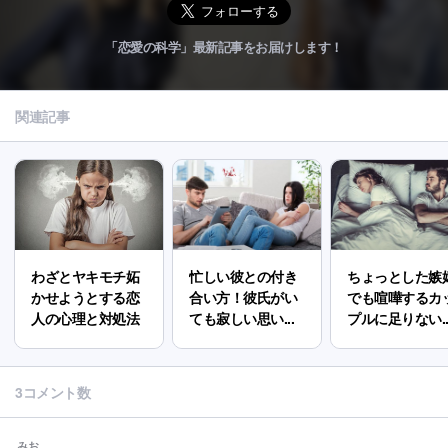
「恋愛の科学」最新記事をお届けします！
関連記事
わざとヤキモチ妬
忙しい彼との付き
ちょっとした嫉
かせようとする恋
合い方！彼氏がい
でも喧嘩するカ
人の心理と対処法
ても寂しい思い...
プルに足りない..
3コメント数
みお