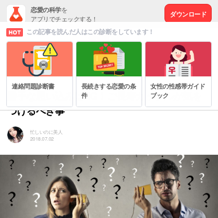
恋愛の科学
を
ダウンロード
アプリでチェックする！
この記事を読んだ人はこの診断をしています！
# 恋の悩みを解決する方法
連絡問題診断書
長続きする恋愛の条
女性の性感帯ガイド
勝手な思い込みはNG！ご長寿カップルが気を
件
ブック
つけるべき事
忙しいのに美人
2018.07.02