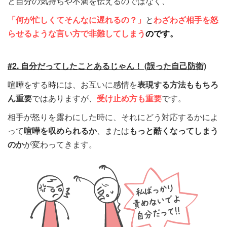
と自分の気持ちや不満を伝えるのではなく、
「何が忙しくてそんなに遅れるの？」
と
わざわざ相手を怒
らせるような言い方で非難してしまう
のです。
#2. 自分だってしたことあるじゃん！ (誤った自己防衛)
喧嘩をする時には、お互いに感情を
表現する方法ももちろ
ん重要
ではありますが、
受け止め方も重要
です。
相手が怒りを露わにした時に、それにどう対応するかによ
って
喧嘩を収められるか
、または
もっと酷くなってしまう
のか
が変わってきます。