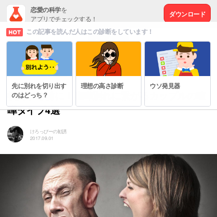
恋愛の科学
を
ダウンロード
アプリでチェックする！
この記事を読んだ人はこの診断をしています！
# 恋の悩みを解決する方法
先に別れを切り出す
理想の高さ診断
ウソ発見器
後悔する前に！喧嘩別れに繋がるカップルの喧
のはどっち？
嘩タイプ4選
けろっぴーの勧誘
2017.09.01