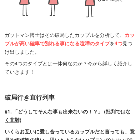
ガットマン博士はその破局したカップルを分析して、
カッ
プルが高い確率で別れる事になる喧嘩のタイプ
を
4つ
見つ
け出しました。
その4つのタイプとは一体何なのか？今から詳しく紹介し
ていきます！
破局行き直行列車
#1. 「どうしてそんな事も出来ないの！？」 (批判ではな
く非難)
いくらお互いに愛し合っているカップルだと言っても、意
見や価値観の違い
、
思いもよらないハプニング
のせいで2