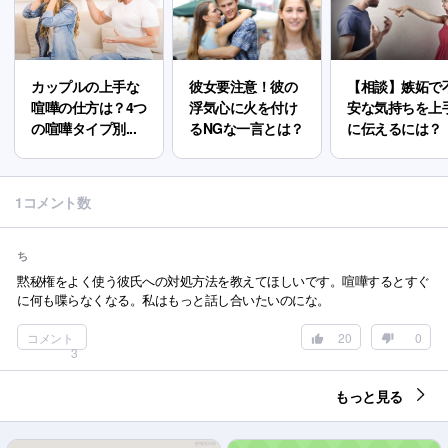
カップルの上手な
彼女要注意！彼の
【相談】嫉妬で
喧嘩の仕方は？4つ
浮気心に火を付け
安な気持ちを上
の喧嘩タイプ別...
るNGな一言とは？
に伝えるには？
1コメント数
ち
黙秘権をよく使う彼氏への対処方法を教えてほしいです。喧嘩するとすぐ
に何も喋らなくなる。私はもっと話し合いたいのにな。
コメント
20
0
3
もっと見る