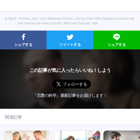
参考論文
*Gottman, John, John Mordechai Gottman, and Nan Silver. Why marriages succeed or fail:
And how you can make yours last. Simon and Schuster, 1995.
シェアする
ツイートする
シェアする
この記事が気に入ったらいいね！しよう
「恋愛の科学」最新記事をお届けします！
関連記事