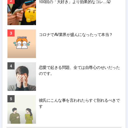
2
100回の「大好き」より効果的なコレ…🤫
3
コロナでAV業界が盛んになったって本当？
4
恋愛で起きる問題、全ては自尊心のせいだった
のです。
5
彼氏にこんな事を言われたらすぐ別れるべきで
す