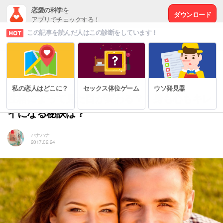
恋愛の科学
を
ダウンロード
アプリでチェックする！
この記事を読んだ人はこの診断をしています！
# 心をつかむ裏技
私の恋人はどこに？
セックス体位ゲーム
ウソ発見器
性格によって見た目が変わる？！身も心もキレ
イになる秘訣は？
ハナハナ
2017.02.24