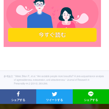
参考論文
* Meier, Brian P., et al. "Are sociable people more beautiful? A zero-acquaintance analysis
of agreeableness, extraversion, and attractiveness." Journal of Research in
Personality 44.2 (2010): 293-296.
シェアする
ツイートする
シェアする