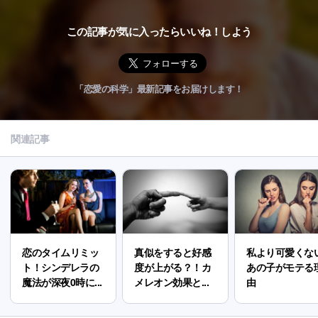
この記事が気に入ったらいいね！しよう
「恋愛の科学」最新記事をお届けします！
関連記事
恋のタイムリミッ
真似をすると好感
私より可愛くな
ト！シンデレラの
度が上がる？！カ
あの子がモテる
魔法が深夜0時に...
メレオン効果と...
由