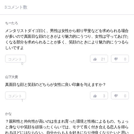
3コメント数
ちーたろ
メンタリストダイゴ曰く、男性は女性から頼り甲斐などを求められる場合
が多いので真面目な顔のときがより魅力的にうつり、女性は守ってあげた
くなる部分を求められることが多く、笑顔のときにより魅力的にうつるら
しいですよ
コメント
21
0
0
山下大貴
真面目な顔と笑顔のどちらが女性に良い印象を与えますか？
コメント
3
0
1
かな
？親和性と外向性が高いのは生まれ育った環境と性格によるもの。ちょっ
と身なりや笑顔を頑張ったくらいでは、モテて長く付き合える恋人を得ら
れるほどにはならない。自分からも人を好きになり仲良くなりたいと思い