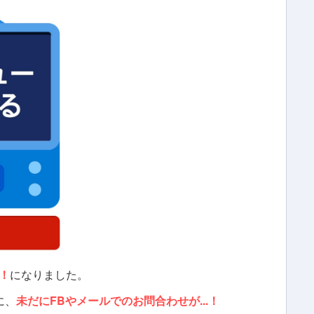
！
になりました。
に、
未だにFBやメールでのお問合わせが...！