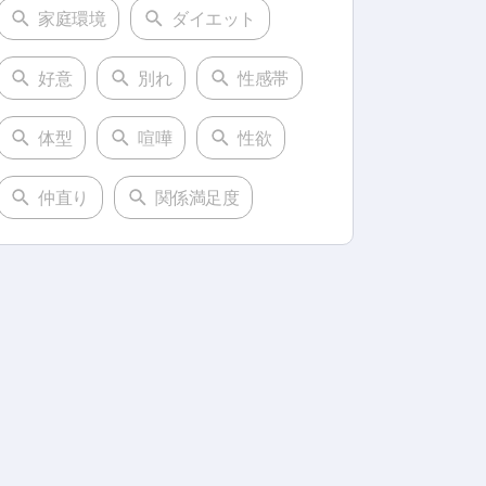
家庭環境
ダイエット
好意
別れ
性感帯
体型
喧嘩
性欲
仲直り
関係満足度