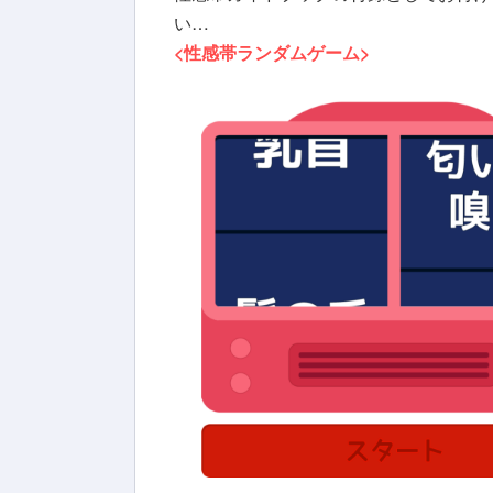
い…
<性感帯ランダムゲーム>