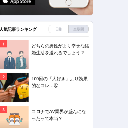
人気記事ランキング
日別
全期間
1
どちらの男性がより幸せな結
婚生活を送れるでしょう？
2
100回の「大好き」より効果
的なコレ…🤫
3
コロナでAV業界が盛んにな
ったって本当？