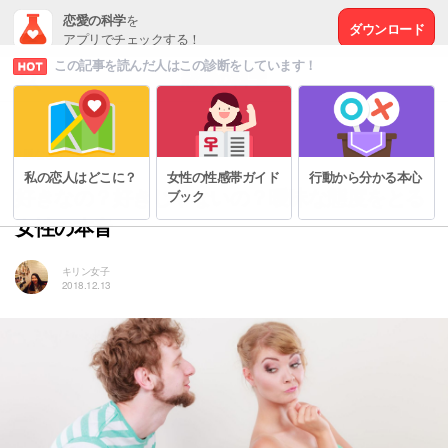
恋愛の科学
を
ダウンロード
アプリでチェックする！
この記事を読んだ人はこの診断をしています！
# 脈なしから脈ありへ
私の恋人はどこに？
女性の性感帯ガイド
行動から分かる本心
好きなの？好きじゃないの？曖昧な態度をとる
ブック
女性の本音
キリン女子
2018.12.13