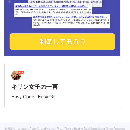
キリン女子の一言
Easy Come, Easy Go.
参考論文
*Jonason, Peter K., and Norman P. Li. "Playing Hard‐to‐Get: Manipulating One's Perceived