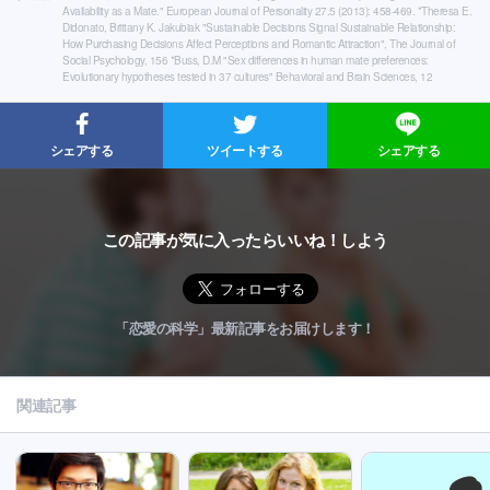
Availability as a Mate." European Journal of Personality 27.5 (2013): 458-469. *Theresa E.
Didonato, Brittany K. Jakubiak "Sustainable Decisions Signal Sustainable Relationship:
How Purchasing Decisions Affect Perceptions and Romantic Attraction", The Journal of
Social Psychology, 156 *Buss, D.M "Sex differences in human mate preferences:
Evolutionary hypotheses tested in 37 cultures" Behavioral and Brain Sciences, 12
シェアする
ツイートする
シェアする
この記事が気に入ったらいいね！しよう
「恋愛の科学」最新記事をお届けします！
関連記事