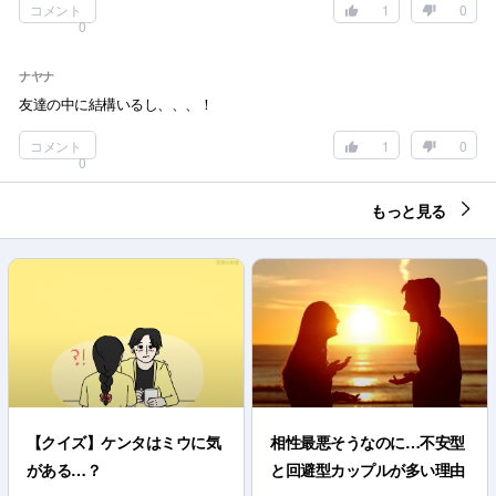
コメント
1
0
0
ナヤナ
友達の中に結構いるし、、、！
コメント
1
0
0
もっと見る
【クイズ】ケンタはミウに気
相性最悪そうなのに…不安型
がある…？
と回避型カップルが多い理由