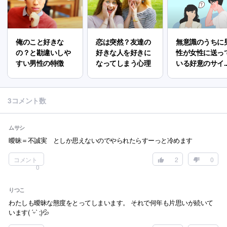
俺のこと好きな
恋は突然？友達の
無意識のうちに
の？と勘違いしや
好きな人を好きに
性が女性に送っ
すい男性の特徴
なってしまう心理
いる好意のサイ..
3コメント数
ムサシ
曖昧＝不誠実 としか思えないのでやられたらすーっと冷めます
コメント
2
0
0
りつこ
わたしも曖昧な態度をとってしまいます。 それで何年も片思いが続いて
います( ˊᵕˋ ;)💦