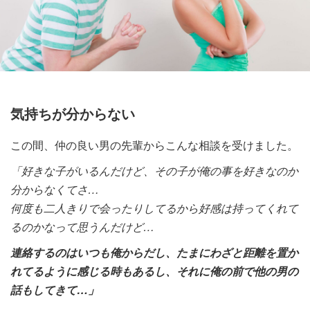
気持ちが分からない
この間、仲の良い男の先輩からこんな相談を受けました。
「好きな子がいるんだけど、
その子が
俺の事を好きなのか
分からなくてさ…
何度も二人きりで会ったりしてるから好感は持ってくれて
るのかなって思うんだけど…
連絡するのはいつも俺からだし、
たまにわざと距離を置か
れてるように感じる時もあるし、それに
俺の前で他の男の
話もしてきて…」