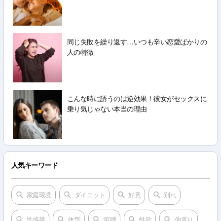
同じ失敗を繰り返す…いつも辛い恋愛ばかりの
人の特徴
こんな時に誘うのは逆効果！彼女がセックスに
乗り気じゃない本当の理由
人気キーワード
家庭環境
ダイエット
好意
別れ
性感帯
体型
喧嘩
性欲
仲直り