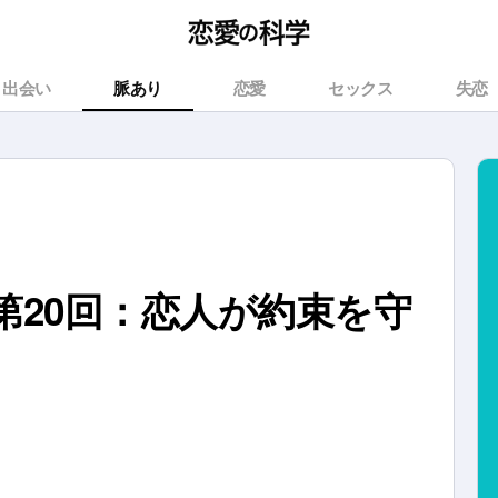
出会い
脈あり
恋愛
セックス
失恋
第20回：恋人が約束を守