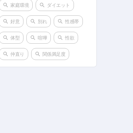
家庭環境
ダイエット
好意
別れ
性感帯
体型
喧嘩
性欲
仲直り
関係満足度