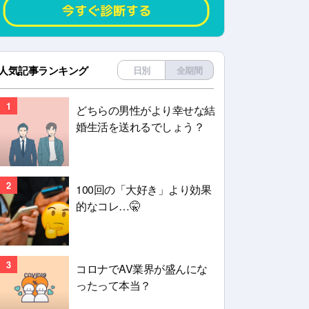
人気記事ランキング
日別
全期間
1
どちらの男性がより幸せな結
婚生活を送れるでしょう？
2
100回の「大好き」より効果
的なコレ…🤫
3
コロナでAV業界が盛んにな
ったって本当？