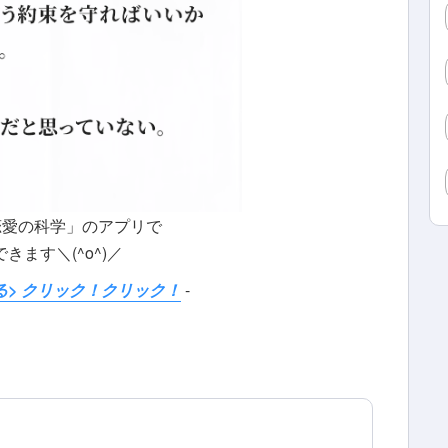
恋愛の科学」のアプリで
きます＼(^o^)／
る> クリック！クリック！
-