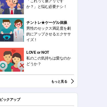
「これって脈アリです
か？」と悩む必要ナシ！
チントレ★ケーゲル体操
男性のセックス満足度を劇
的にアップさせるエクササ
イズ！
LOVE or NOT
私のこの気持ちは愛なのか
どうか？
もっと見る
ピックアップ