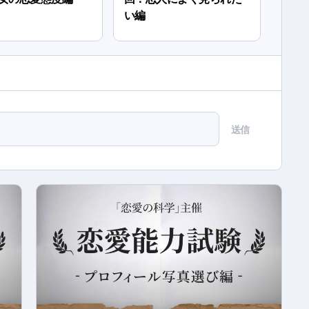
い編
送信