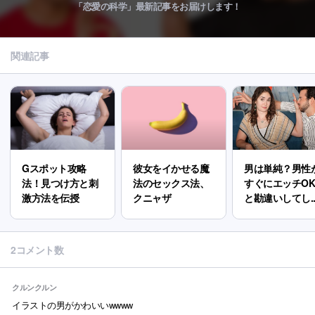
「恋愛の科学」最新記事をお届けします！
関連記事
Gスポット攻略
彼女をイかせる魔
男は単純？男性
法！見つけ方と刺
法のセックス法、
すぐにエッチO
激方法を伝授
クニャザ
と勘違いしてし..
2コメント数
クルンクルン
イラストの男がかわいいwwww