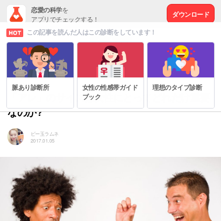
恋愛の科学
を
ダウンロード
アプリでチェックする！
この記事を読んだ人はこの診断をしています！
# セックスの秘密
脈あり診断所
女性の性感帯ガイド
理想のタイプ診断
「アレ」のサイズは女性にとってどれだけ重要
ブック
なのか?
ビー玉ラムネ
2017.01.05