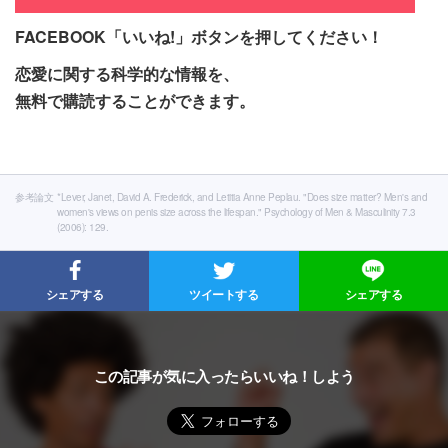
FACEBOOK「いいね!」ボタンを押してください！
恋愛に関する科学的な情報を、
無料で購読することができます。
参考論文
*Lever, Janet, David A. Frederick, and Letitia Anne Peplau. "Does size matter? Men's and
women's views on penis size across the lifespan." Psychology of Men & Masculinity 7.3
(2006): 129.
シェアする
ツイートする
シェアする
この記事が気に入ったらいいね！しよう