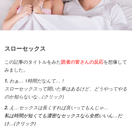
スローセックス
この記事のタイトルをみた
読者の皆さんの反応
を想像して
みました。
1.
わぁ… 1時間だなんて…！
スローセックスって聞いた事はあるけど、どうやってやる
のか知らないな…(クリック)
2.
え…セックスは長くすれば良いってもんじゃ…
私は時間が短くても濃密なセックスなら全然いいん…だ
け…(クリック)