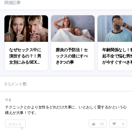
関連記事
なぜセックス中に
膣炎の予防法！セ
年齢関係なし！
演技するの？！男
ックスの後にすべ
起不全で悩む男
女別にみるSEX...
き3つの事
が今すぐすべき
3コメント数
りえ
テクニックとかより女性をどれだけ大事に、いとおしく愛するかという心
構えが大事！です。
コメント
10
0
0