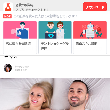
恋愛の科学
を
ダウンロード
アプリでチェックする！
この記事を読んだ人はこの診断をしています！
# セックスの秘密
恋に落ちる会話術
チントレ★ケーゲル
告白スキル診断
1時間は基本！恋人と楽しむスローセックスの
体操
やり方
時のなりゆき
2018.05.30