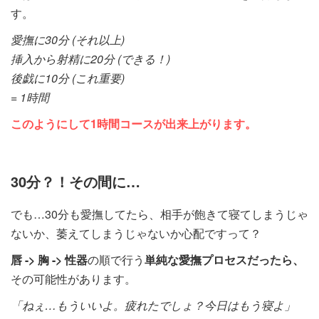
す。
愛撫に30分 (それ以上)
挿入から射精に20分 (できる！)
後戯に10分 (これ重要)
= 1時間
このようにして1時間コースが出来上がります。
30分？！その間に…
でも…30分も愛撫してたら、相手が飽きて寝てしまうじゃ
ないか、萎えてしまうじゃないか心配ですって？
唇 -> 胸 -> 性器
の順で行う
単純な愛撫プロセスだったら、
その可能性があります。
「ねぇ…もういいよ。疲れたでしょ？今日はもう寝よ」