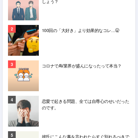
しょう？
2
100回の「大好き」より効果的なコレ…🤫
3
コロナでAV業界が盛んになったって本当？
4
恋愛で起きる問題、全ては自尊心のせいだった
のです。
5
彼氏にこんな事を言われたらすぐ別れるべきで