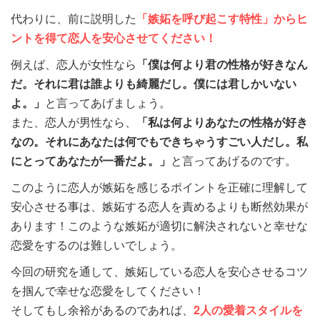
代わりに、前に説明した
「嫉妬を呼び起こす特性」からヒ
ントを得て恋人を安心させてください！
例えば、恋人が女性なら
「僕は何より君の性格が好きなん
だ。それに君は誰よりも綺麗だし。僕には君しかいない
よ。」
と言ってあげましょう。
また、恋人が男性なら、
「私は何よりあなたの性格が好き
なの。それにあなたは何でもできちゃうすごい人だし。私
にとってあなたが一番だよ。」
と言ってあげるのです。
このように恋人が嫉妬を感じるポイントを正確に理解して
安心させる事は、嫉妬する恋人を責めるよりも断然効果が
あります！このような嫉妬が適切に解決されないと幸せな
恋愛をするのは難しいでしょう。
今回の研究を通して、嫉妬している恋人を安心させるコツ
を掴んで幸せな恋愛をしてください！
そしてもし余裕があるのであれば、
2人の愛着スタイルを