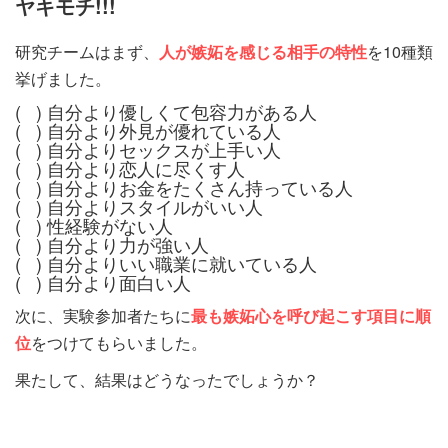
ヤキモチ!!!
研究チームはまず、
人が嫉妬を感じる相手の特性
を10種類
挙げました。
( ) 自分より優しくて包容力がある人
( ) 自分より外見が優れている人
( ) 自分よりセックスが上手い人
( ) 自分より恋人に尽くす人
( ) 自分よりお金をたくさん持っている人
( ) 自分よりスタイルがいい人
( ) 性経験がない人
( ) 自分より力が強い人
( ) 自分よりいい職業に就いている人
( ) 自分より面白い人
次に、実験参加者たちに
最も嫉妬心を呼び起こす項目に順
位
をつけてもらいました。
果たして、結果はどうなったでしょうか？