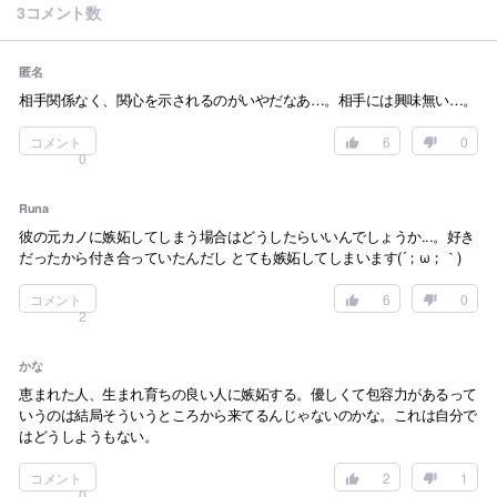
3コメント数
匿名
相手関係なく、関心を示されるのがいやだなあ…。相手には興味無い…。
コメント
6
0
0
Runa
彼の元カノに嫉妬してしまう場合はどうしたらいいんでしょうか...。好き
だったから付き合っていたんだし とても嫉妬してしまいます(´；ω；｀)
コメント
6
0
2
かな
恵まれた人、生まれ育ちの良い人に嫉妬する。優しくて包容力があるって
いうのは結局そういうところから来てるんじゃないのかな。これは自分で
はどうしようもない。
コメント
2
1
0