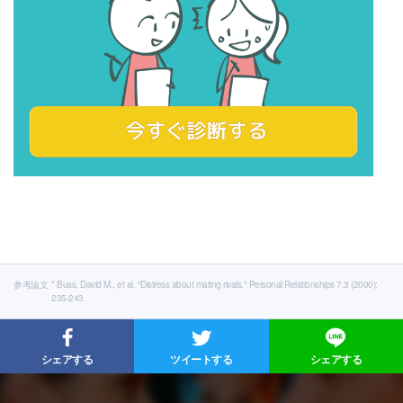
参考論文
* Buss, David M., et al. "Distress about mating rivals." Personal Relationships 7.3 (2000):
235-243.
シェアする
ツイートする
シェアする