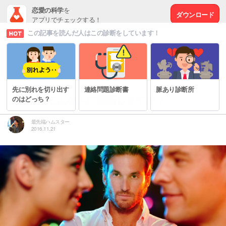
恋愛の科学
を
ダウンロード
アプリでチェックする！
この記事を読んだ人はこの診断をしています！
# もっと幸せな恋愛をするために
先に別れを切り出す
連絡問題診断書
脈あり診断所
あなたはどんな人に嫉妬しますか？
のはどっち？
最先端ハムスター
2016.11.21