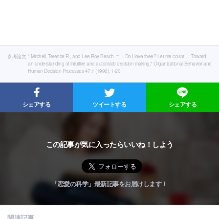
参考論文
* Mitchell, Terence R., and Lee Roy Beach. "“… Do I love thee? Let me count…” Toward
an understanding of intuitive and automatic decision making." Organizational Behavior and
Human Decision Processes 47.1 (1990): 1-20.
シェアする
ツイートする
シェアする
この記事が気に入ったらいいね！しよう
「恋愛の科学」最新記事をお届けします！
関連記事