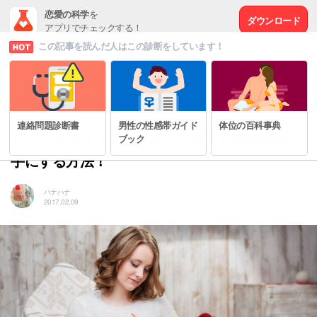
恋愛の科学
を
ダウンロード
アプリでチェックする！
この記事を読んだ人はこの診断をしています！
# もっと幸せな恋愛をするために
連絡問題診断書
男性の性感帯ガイド
体位の百科事典
もっとラブラブに♡シャイな恋人を愛情表現上
ブック
手にする方法！
ハナハナ
2017.02.09