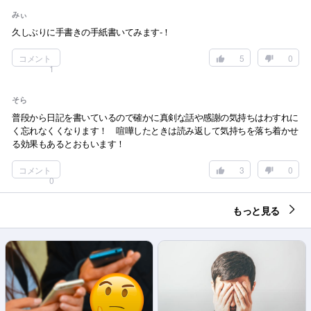
みぃ
久しぶりに手書きの手紙書いてみます-！
コメント
5
0
1
そら
普段から日記を書いているので確かに真剣な話や感謝の気持ちはわすれに
く忘れなくくなります！ 喧嘩したときは読み返して気持ちを落ち着かせ
る効果もあるとおもいます！
コメント
3
0
0
もっと見る