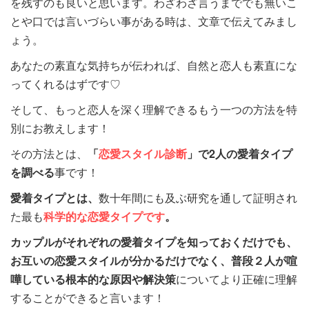
を残すのも良いと思います。わざわざ言うまででも無いこ
とや口では言いづらい事がある時は、文章で伝えてみまし
ょう。
あなたの素直な気持ちが伝われば、自然と恋人も素直にな
ってくれるはずです♡
そして、もっと恋人を深く理解できるもう一つの方法を特
別にお教えします！
その方法とは、
「
恋愛スタイル診断
」で2人の愛着タイプ
を調べる
事です！
愛着タイプとは、
数十年間にも及ぶ研究を通して証明され
た最も
科学的な恋愛タイプです
。
カップルがそれぞれの愛着タイプを知っておくだけでも、
お互いの恋愛スタイルが分かるだけでなく、
普段２人が喧
嘩している根本的な原因や解決策
についてより正確に理解
することができると言います！