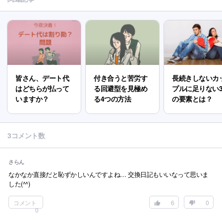
皆さん、デート代
付き合うと苦労す
長続きしないカ
はどちらが払って
る回避型を見極め
プルに足りない
いますか？
る4つの方法
の要素とは？
3コメント数
さらん
なかなか直接だと恥ずかしいんですよね… 交換日記もいいなって思いま
した(^^)
コメント
6
0
0