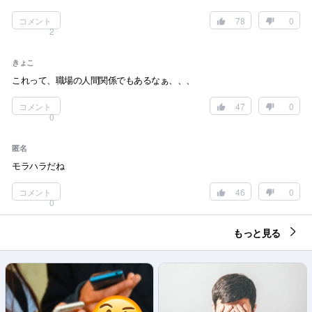
コメント
78
0
2
きょこ
これって、職場の人間関係でもあるなぁ、、、
コメント
47
0
0
匿名
モラハラだね
コメント
46
0
0
もっと見る