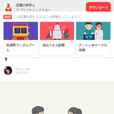
恋愛の科学
を
ダウンロード
アプリでチェックする！
この記事を読んだ人はこの診断をしています！
# もっと幸せな恋愛をするために
性感帯ランダムゲー
告白スキル診断
チントレ★ケーゲル
彼氏にこんな事を言われたらすぐ別れるべきで
ム
体操
す
時のなりゆき
2021.05.07