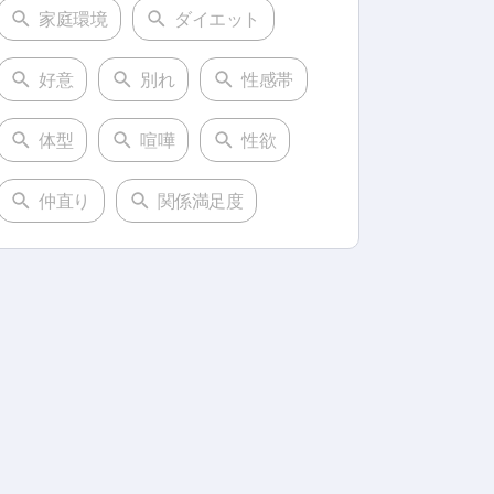
家庭環境
ダイエット
好意
別れ
性感帯
体型
喧嘩
性欲
仲直り
関係満足度