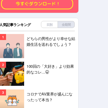
人気記事ランキング
日別
全期間
1
どちらの男性がより幸せな結
婚生活を送れるでしょう？
2
100回の「大好き」より効果
的なコレ…🤫
3
コロナでAV業界が盛んにな
ったって本当？