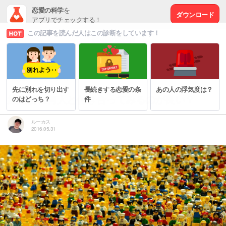
恋愛の科学
を
ダウンロード
アプリでチェックする！
この記事を読んだ人はこの診断をしています！
# 結婚前のチェックリスト
先に別れを切り出す
長続きする恋愛の条
あの人の浮気度は？
結婚前に何人と付き合ってみるのが良い？
のはどっち？
件
ルーカス
2016.05.31