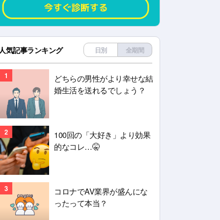
人気記事ランキング
日別
全期間
1
どちらの男性がより幸せな結
婚生活を送れるでしょう？
2
100回の「大好き」より効果
的なコレ…🤫
3
コロナでAV業界が盛んにな
ったって本当？