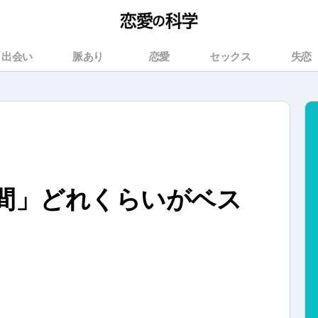
出会い
脈あり
恋愛
セックス
失恋
間」どれくらいがベス