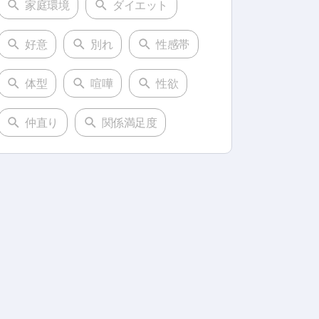
家庭環境
ダイエット
好意
別れ
性感帯
体型
喧嘩
性欲
仲直り
関係満足度