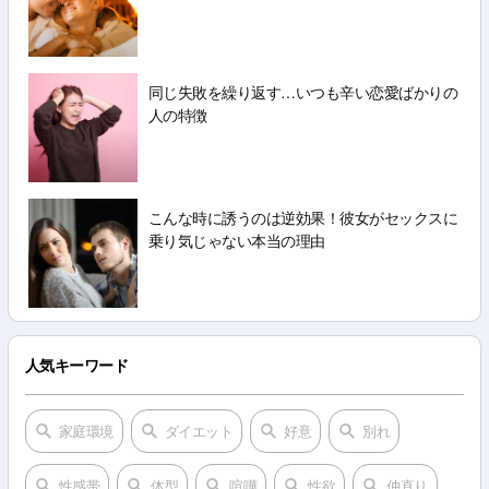
同じ失敗を繰り返す…いつも辛い恋愛ばかりの
人の特徴
こんな時に誘うのは逆効果！彼女がセックスに
乗り気じゃない本当の理由
人気キーワード
家庭環境
ダイエット
好意
別れ
性感帯
体型
喧嘩
性欲
仲直り