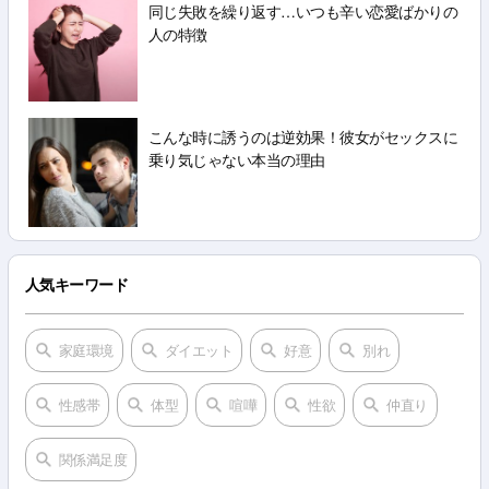
同じ失敗を繰り返す…いつも辛い恋愛ばかりの
人の特徴
こんな時に誘うのは逆効果！彼女がセックスに
乗り気じゃない本当の理由
人気キーワード
家庭環境
ダイエット
好意
別れ
性感帯
体型
喧嘩
性欲
仲直り
関係満足度