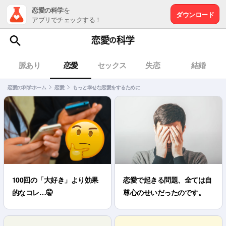
恋愛の科学
を
ダウンロード
アプリでチェックする！
脈あり
恋愛
セックス
失恋
結婚
恋愛の科学ホーム
恋愛
もっと幸せな恋愛をするために
100回の「大好き」より効果
恋愛で起きる問題、全ては自
的なコレ…🤫
尊心のせいだったのです。