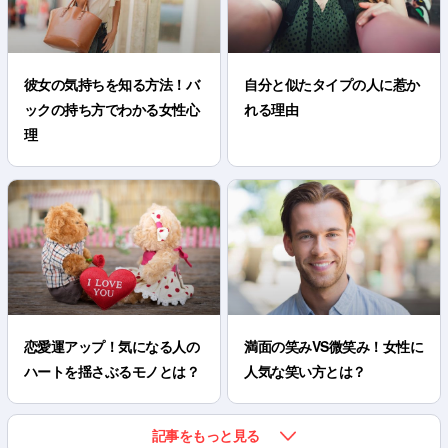
彼女の気持ちを知る方法！バ
自分と似たタイプの人に惹か
ックの持ち方でわかる女性心
れる理由
理
恋愛運アップ！気になる人の
満面の笑みVS微笑み！女性に
ハートを揺さぶるモノとは？
人気な笑い方とは？
記事をもっと見る