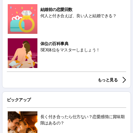
結婚前の恋愛回数
何人と付き合えば、良い人と結婚できる？
体位の百科事典
SEX体位をマスターしましょう！
もっと見る
ピックアップ
長く付き合ったら仕方ない？恋愛感情に賞味期
限はあるの？