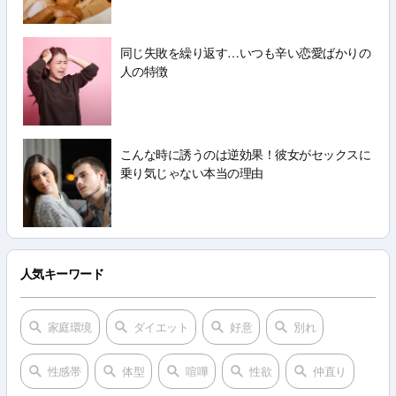
同じ失敗を繰り返す…いつも辛い恋愛ばかりの
人の特徴
こんな時に誘うのは逆効果！彼女がセックスに
乗り気じゃない本当の理由
人気キーワード
家庭環境
ダイエット
好意
別れ
性感帯
体型
喧嘩
性欲
仲直り