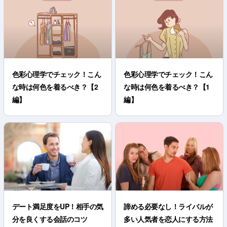
色彩心理学でチェック！こん
色彩心理学でチェック！こん
な時は何色を着るべき？【2
な時は何色を着るべき？【1
編】
編】
デート満足度をUP！相手の気
諦める必要なし！ライバルが
分を良くする会話のコツ
多い人気者を恋人にする方法