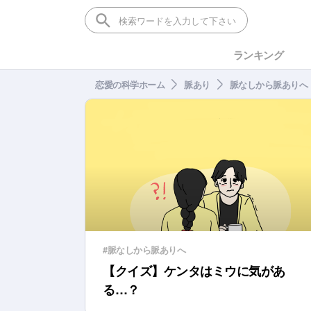
ランキング
恋愛の科学ホーム
脈あり
脈なしから脈ありへ
#脈なしから脈ありへ
【クイズ】ケンタはミウに気があ
る…？