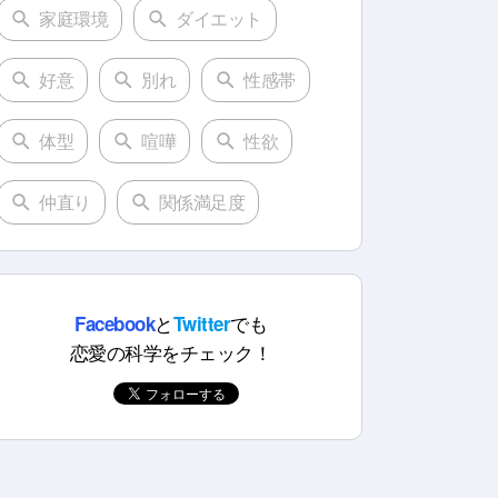
家庭環境
ダイエット
好意
別れ
性感帯
体型
喧嘩
性欲
仲直り
関係満足度
と
でも
Facebook
Twitter
恋愛の科学をチェック！