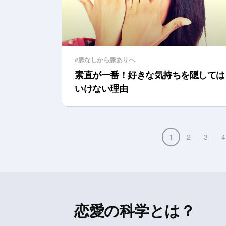
#脈なしから脈ありへ
素直が一番！好きな気持ちを隠しては
いけない理由
1
2
3
4
恋愛の科学とは？