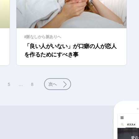
#脈なしから脈ありへ
「良い人がいない」が口癖の人が恋人
を作るためにすべき事
次へ
5
…
8