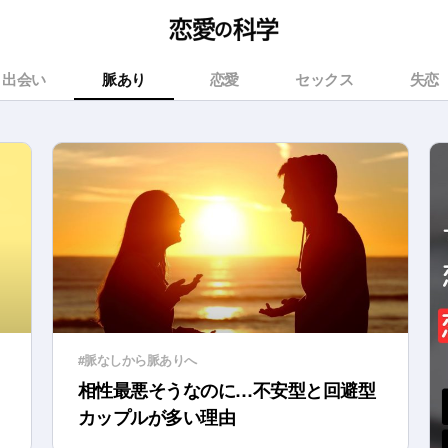
出会い
脈あり
恋愛
セックス
失恋
#脈なしから脈ありへ
相性最悪そうなのに…不安型と回避型
カップルが多い理由