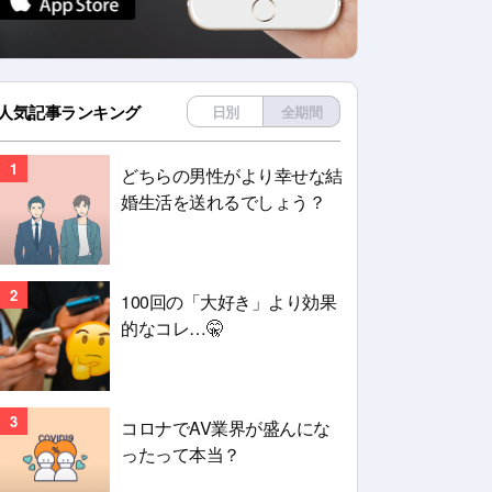
人気記事ランキング
日別
全期間
1
どちらの男性がより幸せな結
婚生活を送れるでしょう？
2
100回の「大好き」より効果
的なコレ…🤫
3
コロナでAV業界が盛んにな
ったって本当？