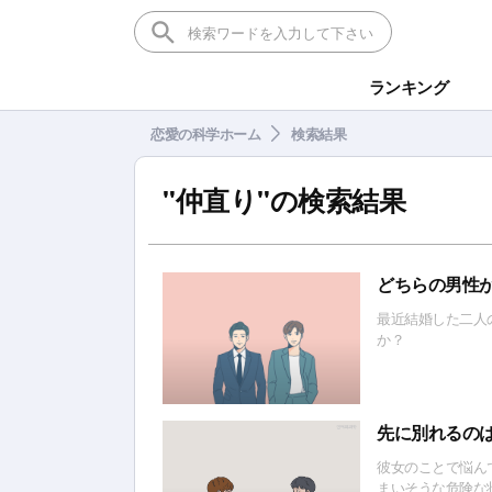
ランキング
恋愛の科学ホーム
検索結果
"仲直り"
の検索結果
どちらの男性
最近結婚した二人
か？
先に別れるの
彼女のことで悩ん
まいそうな危険な