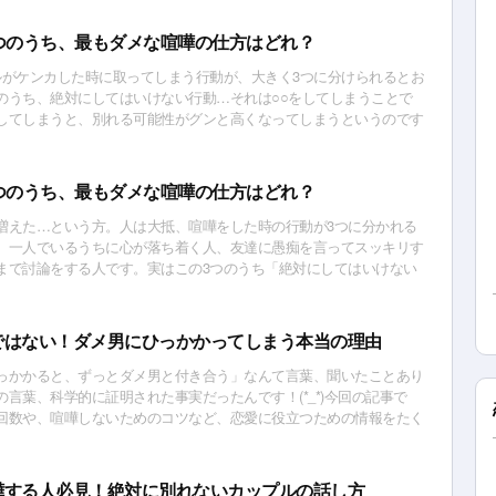
つのうち、最もダメな喧嘩の仕方はどれ？
ルがケンカした時に取ってしまう行動が、大きく3つに分けられるとお
のうち、絶対にしてはいけない行動…それは○○をしてしまうことで
してしまうと、別れる可能性がグンと高くなってしまうというのです
夫ですか？
つのうち、最もダメな喧嘩の仕方はどれ？
増えた…という方。人は大抵、喧嘩をした時の行動が3つに分かれる
。一人でいるうちに心が落ち着く人、友達に愚痴を言ってスッキリす
まで討論をする人です。実はこの3つのうち「絶対にしてはいけない
るんですが…それは一体どれでしょう？
ではない！ダメ男にひっかかってしまう本当の理由
っかかると、ずっとダメ男と付き合う」なんて言葉、聞いたことあり
言葉、科学的に証明された事実だったんです！(*_*)今回の記事で
回数や、喧嘩しないためのコツなど、恋愛に役立つための情報をたく
！
嘩する人必見！絶対に別れないカップルの話し方