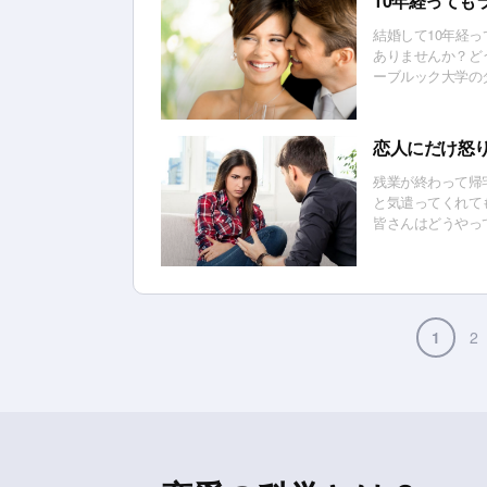
10年経っても
結婚して10年経
ありませんか？ど
ーブルック大学の
ラブラブな夫婦で
恋人にだけ怒
残業が終わって帰
と気遣ってくれて
皆さんはどうやっ
法とは？
1
2