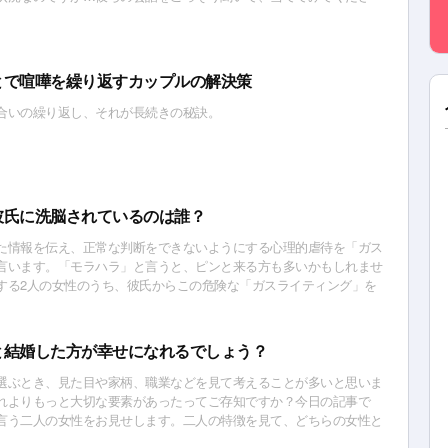
とで喧嘩を繰り返すカップルの解決策
合いの繰り返し、それが長続きの秘訣。
彼氏に洗脳されているのは誰？
た情報を伝え、正常な判断をできないようにする心理的虐待を「ガス
言います。「モラハラ」と言うと、ピンと来る方も多いかもしれませ
する2人の女性のうち、彼氏からこの危険な「ガスライティング」を
か、当ててみて下さい！
と結婚した方が幸せになれるでしょう？
選ぶとき、見た目や家柄、職業などを見て考えることが多いと思いま
れよりもっと大切な要素があったってご存知ですか？今日の記事で
言う二人の女性をお見せします。二人の特徴を見て、どちらの女性と
になれるか当ててみてください！