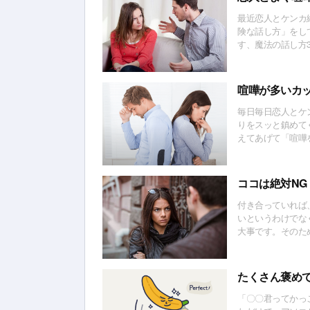
最近恋人とケンカ
険な話し方」をし
す、魔法の話し方
る！(*´∀｀*)
喧嘩が多いカ
毎日毎日恋人とケ
りをスッと鎮めてく
えてあげて「喧嘩
をしてもすぐに仲
ココは絶対N
付き合っていれば
いというわけでな
大事です。そのた
目は、○○で喧嘩
たくさん褒め
「〇〇君ってかっ