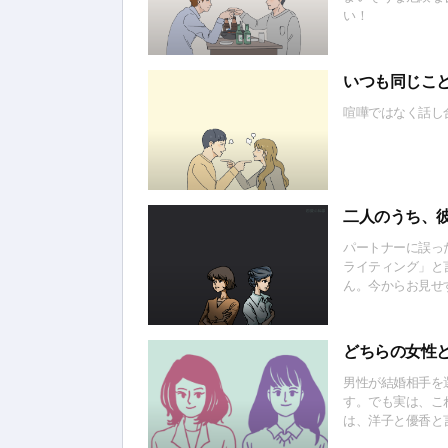
い！
いつも同じこ
喧嘩ではなく話し
二人のうち、
パートナーに誤っ
ライティング」と
ん。今からお見せ
受けている人は誰
どちらの女性
男性が結婚相手を
す。でも実は、こ
は、洋子と優香と
結婚した方が幸せ