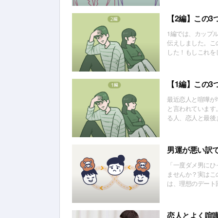
【2編】この3
1編では、カップ
伝えしました。こ
した！もしこれを
が…皆さんは大丈
【1編】この3
最近恋人と喧嘩が
と言われています
る人、恋人と最後
喧嘩の方法」があ
男運が悪い訳
「一度ダメ男にひ
ませんか？実はこの
は、理想のデート
さんお届けします
恋人とよく喧