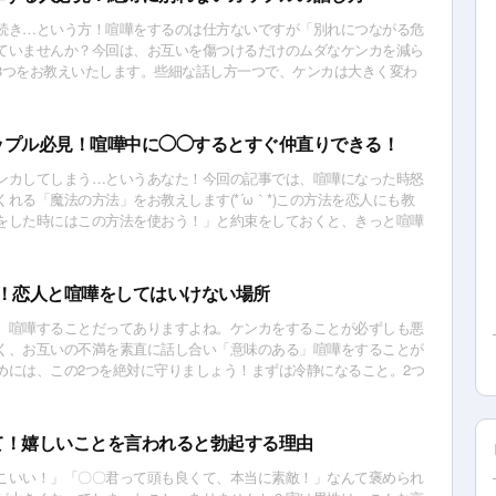
続き…という方！喧嘩をするのは仕方ないですが「別れにつながる危
ていませんか？今回は、お互いを傷つけるだけのムダなケンカを減ら
3つをお教えいたします。些細な話し方一つで、ケンカは大きく変わ
ップル必見！喧嘩中に◯◯するとすぐ仲直りできる！
ンカしてしまう…というあなた！今回の記事では、喧嘩になった時怒
れる「魔法の方法」をお教えします(*´ω｀*)この方法を恋人にも教
をした時にはこの方法を使おう！」と約束をしておくと、きっと喧嘩
直りできるはずですよ〜！
G！恋人と喧嘩をしてはいけない場所
、喧嘩することだってありますよね。ケンカをすることが必ずしも悪
く、お互いの不満を素直に話し合い「意味のある」喧嘩をすることが
めには、この2つを絶対に守りましょう！まずは冷静になること。2つ
をしないこと！さて、その場所とは…？
て！嬉しいことを言われると勃起する理由
こいい！」「〇〇君って頭も良くて、本当に素敵！」なんて褒められ