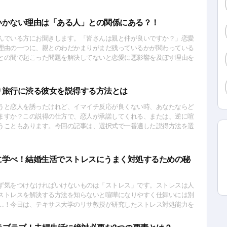
いかない理由は「ある人」との関係にある？！
んでいる方にお聞きします。「皆さんは親と仲が良いですか？」恋愛
理由の一つに、親とのわだかまりがまだ残っているかが関わっている
との間で起こった問題を解決してないと恋愛に悪影響を及ぼす理由を
す。
り旅行に渋る彼女を説得する方法とは
うと恋人を誘ったけれど、イマイチ反応が良くない時、あなたならど
ますか？この説得の仕方で、恋人が承諾してくれる、または、逆に喧
うこともあります。今回の記事は、選択式で一番適した説得方法を選
所短所を学びましょう。
に学べ！結婚生活でストレスにうまく対処するための秘
ず気をつけなければいけないものは「ストレス」です。ストレスは人
ストレスを解決する方法を知らないと喧嘩になりやすく仕舞いには別
…！今日は、テキサス大学のリサ教授が研究したストレス対処能力を
えします。