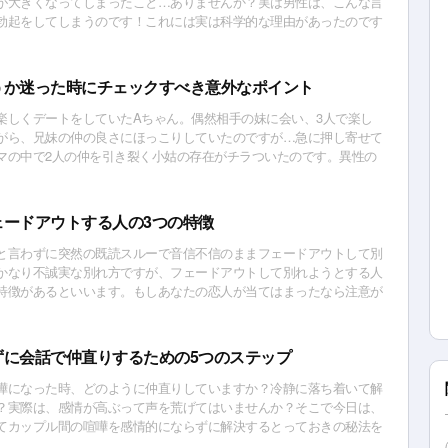
が大きくなってしまったこと…ありませんか？実は男性は、こんな言
勃起をしてしまうのです！これには実は科学的な理由があったのです
？
うか迷った時にチェックすべき意外なポイント
楽しくデートをしていたAちゃん。偶然相手の妹に会い、3人で楽し
がら、兄妹の仲の良さにほっこりしていたのですが…急に押し寄せて
マの中で2人の仲を引き裂く小姑の存在がチラついたのです。異性の
当に2人の恋愛を邪魔するのかどうかを明らかにします！
ェードアウトする人の3つの特徴
と言わずに突然の既読スルーで音信不信のままフェードアウトして別
かなり不誠実な別れ方ですが、フェードアウトして別れようとする人
特徴があるといいます。もしあなたの恋人が当てはまったなら注意が
ずに会話で仲直りするための5つのステップ
嘩になった時、どのように仲直りしていますか？冷静に落ち着いて解
？実際は、感情が高ぶって声を荒げてはいませんか？そこで今日は、
てカップル間の喧嘩を感情的にならずに解決するとっておきの秘法を
います！