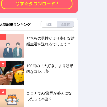
人気記事ランキング
日別
全期間
1
どちらの男性がより幸せな結
婚生活を送れるでしょう？
2
100回の「大好き」より効果
的なコレ…🤫
3
コロナでAV業界が盛んにな
ったって本当？