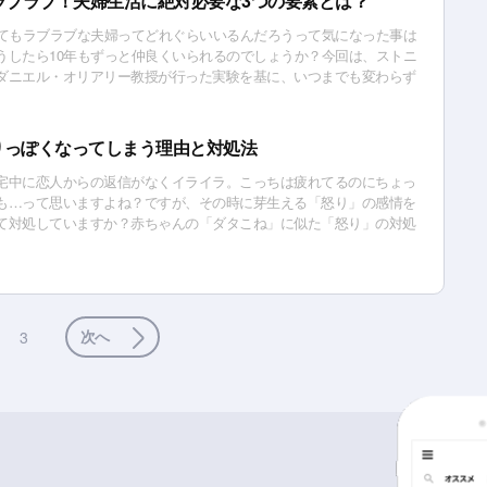
ラブラブ！夫婦生活に絶対必要な3つの要素とは？
ってもラブラブな夫婦ってどれぐらいいるんだろうって気になった事は
うしたら10年もずっと仲良くいられるのでしょうか？今回は、ストニ
ダニエル・オリアリー教授が行った実験を基に、いつまでも変わらず
いられる3つの秘訣をお教えします！
りっぽくなってしまう理由と対処法
宅中に恋人からの返信がなくイライラ。こっちは疲れてるのにちょっ
も…って思いますよね？ですが、その時に芽生える「怒り」の感情を
て対処していますか？赤ちゃんの「ダタこね」に似た「怒り」の対処
次へ
3