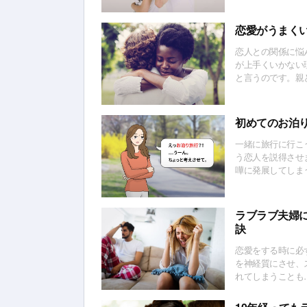
恋愛がうまく
恋人との関係に悩
が上手くいかない
と言うのです。親
詳しくお教えしま
初めてのお泊
一緒に旅行に行こ
う恋人を説得させ
嘩に発展してしま
んでそれぞれの長
ラブラブ夫婦
訣
恋愛をする時に必
を神経質にさせ、
れてしまうことも
上げる方法をお教