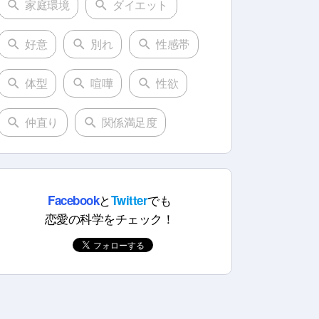
家庭環境
ダイエット
好意
別れ
性感帯
体型
喧嘩
性欲
仲直り
関係満足度
と
でも
Facebook
Twitter
恋愛の科学をチェック！