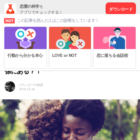
恋愛の科学
を
ダウンロード
アプリでチェックする！
この記事を読んだ人はこの診断をしています！
# 恋の悩みを解決する方法
行動から分かる本心
LOVE or NOT
恋に落ちる会話術
恋愛がうまくいかない理由は「ある人」との関
係にある？！
けろっぴーの勧誘
2018.12.18