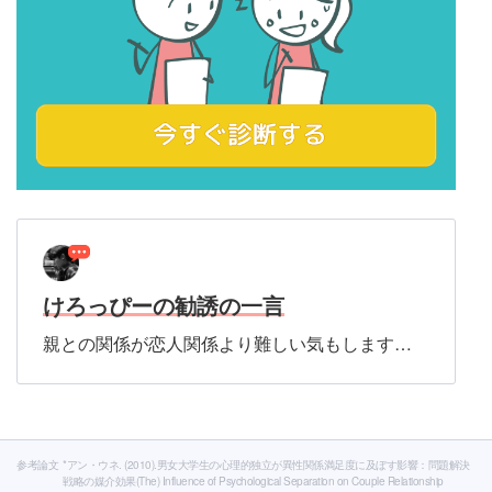
けろっぴーの勧誘の一言
親との関係が恋人関係より難しい気もします…
参考論文
*アン・ウネ. (2010).男女大学生の心理的独立が異性関係満足度に及ぼす影響：問題解決
戦略の媒介効果(The) Influence of Psychological Separation on Couple Relationship