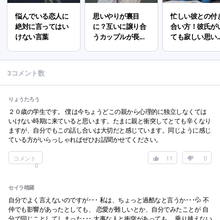
悩んでいる恋人に
思いやりが裏目
忙しい彼との付
絶対に言ってはい
に？互いに譲り合
合い方！彼氏が
けない言葉
うカップルが長...
ても寂しい思い..
3コメント数
りょうたろう
２０歳の学生です。 僕は今ちょうどこの親から心理的に独立しなくては
いけない時期に来ていると思います。たまに親と衝突してとても辛くなり
ますが、自分でもこの話し合いは大切だと感じています。同じように感じ
ている方がいらっしゃればぜひお話聞かせてください。
コメント
11
0
0
セイラ晴羅
自分でよく言えないのですが･･･ 私は、ちょっと過酷なと言うか･･･💦 不
仲でも影響があったとしても、 恋愛が難しいとか、自分でみたことが 自
分で同じことしてしまった･･･ 大事な人と衝突があっても、 乗り越えない