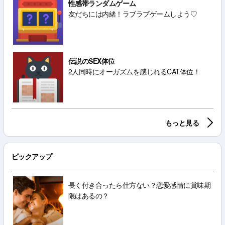
性感帯ランダムゲーム
友だちには内緒！ラブラブゲームしよう♡
伝説のSEX体位
2人同時にオーガズムを感じれるCAT体位！
もっと見る
ピックアップ
長く付き合ったら仕方ない？恋愛感情に賞味期
限はあるの？