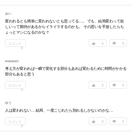
みい
変われるとも簡単に変われないとも思ってる…。 でも、結局変わって欲
しいって期待があるからイライラするのかも。 その思いを手放したらち
ょっとマシになるのかな？
コメント
4
0
0
macaroni
考え方が変われば一瞬で変化する部分もあれば変わるために時間がかかる
部分もあると思う
コメント
2
0
0
ゆう
人は変われない… 結局、一度こじれたら別れるしかないのかな…
コメント
2
0
0