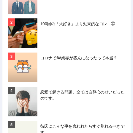
2
100回の「大好き」より効果的なコレ…🤫
3
コロナでAV業界が盛んになったって本当？
4
恋愛で起きる問題、全ては自尊心のせいだった
のです。
5
彼氏にこんな事を言われたらすぐ別れるべきで
す