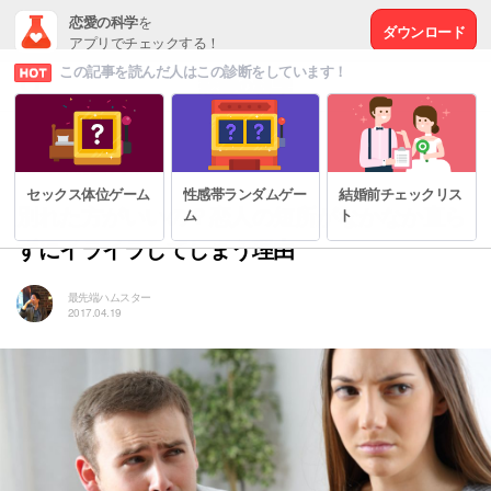
恋愛の科学
を
ダウンロード
アプリでチェックする！
この記事を読んだ人はこの診断をしています！
# 恋の悩みを解決する方法
セックス体位ゲーム
性感帯ランダムゲー
結婚前チェックリス
別れた方がいいの？恋人の短所がなかなか直ら
ム
ト
ずにイライラしてしまう理由
最先端ハムスター
2017.04.19