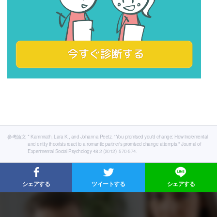
参考論文
* Kammrath, Lara K., and Johanna Peetz. "You promised you'd change: How incremental
and entity theorists react to a romantic partner's promised change attempts." Journal of
Experimental Social Psychology 48.2 (2012): 570-574.
シェアする
ツイートする
シェアする