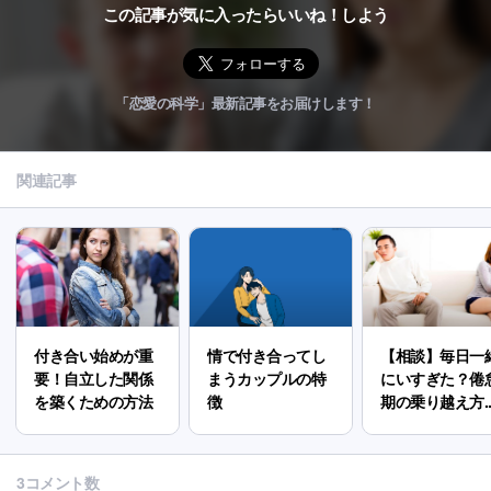
この記事が気に入ったらいいね！しよう
「恋愛の科学」最新記事をお届けします！
関連記事
付き合い始めが重
情で付き合ってし
【相談】毎日一
要！自立した関係
まうカップルの特
にいすぎた？倦
を築くための方法
徴
期の乗り越え方..
3コメント数