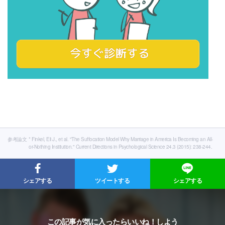
参考論文
* Finkel, Eli J., et al. "The Suffocation Model Why Marriage in America Is Becoming an All-
or-Nothing Institution." Current Directions in Psychological Science 24.3 (2015): 238-244.
シェアする
ツイートする
シェアする
この記事が気に入ったらいいね！しよう