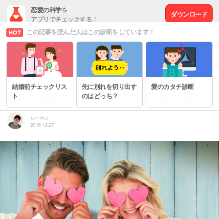
恋愛の科学
を
ダウンロード
アプリでチェックする！
この記事を読んだ人はこの診断をしています！
# 夫婦円満の秘訣
結婚前チェックリス
先に別れを切り出す
愛のカタチ診断
幸せな結婚生活を送る上位10%の夫婦の秘訣
ト
のはどっち？
ルーカス
2016.12.27