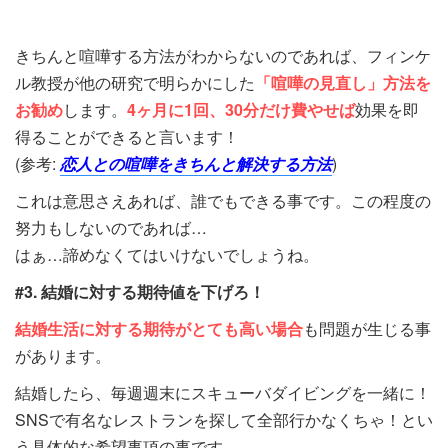
きちんと喧嘩する方法がわからないのであれば、フィンケ
ル教授が他の研究で明らかにした
「喧嘩の見直し」方法を
お勧め
します。
4ヶ月に1回、30分だけ費やせば
効果を即
得ることができると言います！
(参考:
恋人との喧嘩をきちんと解決する方法
)
これは意思さえあれば、誰でもできる事です。この程度の
努力もしないのであれば…
はぁ…諦めなくてはいけないでしょうね。
#3. 結婚に対する期待値を下げろ！
結婚生活に対する期待がとても高い場合
も問題が生じる事
があります。
結婚したら、毎週週末にスキューバダイビングを一緒に！
SNSで有名なレストランを探して全部行かなくちゃ！とい
う具体的な希望事項の事です。