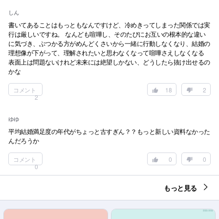
しん
書いてあることはもっともなんですけど、冷めきってしまった関係では実
行は厳しいですね。 なんども喧嘩し、そのたびにお互いの根本的な違い
に気づき、ぶつかる方がめんどくさいから一緒に行動しなくなり、結婚の
理想像が下がって、理解されたいと思わなくなって喧嘩さえしなくなる
表面上は問題ないけれど未来には絶望しかない、どうしたら抜け出せるの
かな
コメント
18
2
2
ゆゆ
平均結婚満足度の年代がちょっと古すぎん？？もっと新しい資料なかった
んだろうか
コメント
0
0
0
もっと見る