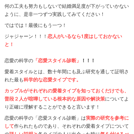
何の工夫も努力もしないで結婚満足度が下がっていかない
ように、是非一つずつ実践してみてください！
ではでは！最後にもう一つ！
ジャジャーン！！！
恋人がいるなら1度はしておかない
と！
恋愛の科学の
「恋愛スタイル診断」
！！！
愛着スタイルとは、数十年間にも及ぶ研究を通して証明さ
れた最も
科学的な恋愛タイプです。
カップルがそれぞれの愛着タイプを知っておくだけでも、
普段２人が喧嘩している根本的な原因や解決策
についてよ
り正確に理解することができると言います！
恋愛の科学の「恋愛スタイル診断」は
実際の研究を参考に
して
作られたものであり、それぞれの愛着タイプについて
の
詳しい説明と
各タイプの人に出会った時に
気を付けるべ