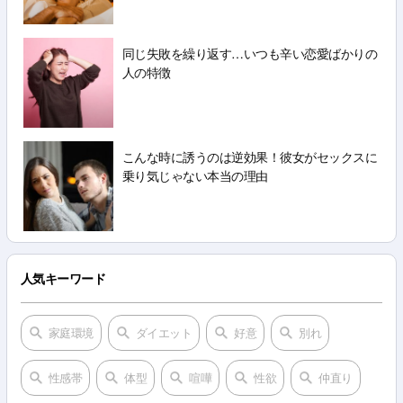
同じ失敗を繰り返す…いつも辛い恋愛ばかりの
人の特徴
こんな時に誘うのは逆効果！彼女がセックスに
乗り気じゃない本当の理由
人気キーワード
家庭環境
ダイエット
好意
別れ
性感帯
体型
喧嘩
性欲
仲直り