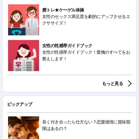
膣トレ★ケーゲル体操
女性のセックス満足度を劇的にアップさせるエ
クササイズ！
女性の性感帯ガイドブック
女性の性感帯ガイドブック！愛撫のすべてをお
教えします！
もっと見る
ピックアップ
長く付き合ったら仕方ない？恋愛感情に賞味期
限はあるの？