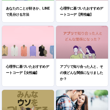
あなたのことが好きか、LINE
心理学に基づいたおすすめデ
で見分ける方法
ートコーデ【男性編】
心理学に基づいたおすすめデ
アプリで知り合った人と、そ
ートコーデ【女性編】
の後どんな関係になりました
か？