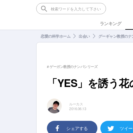
ランキング
恋愛の科学ホーム
出会い
グーギャン教授のナ
# ゲーガン教授のナンパシリーズ
「YES」を誘う花
ルーカス
2016.06.13
シェアする
ツイー